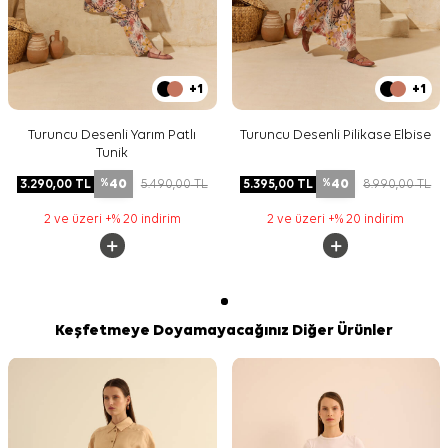
+1
+1
Turuncu Desenli Yarım Patlı
Turuncu Desenli Pilikase Elbise
Tunik
40
40
3.290,00
TL
5.490,00
TL
5.395,00
TL
8.990,00
TL
%
%
2 ve üzeri +% 20 indirim
2 ve üzeri +% 20 indirim
Keşfetmeye Doyamayacağınız Diğer Ürünler