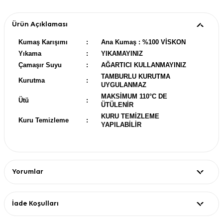
Ürün Açıklaması
Kumaş Karışımı
:
Ana Kumaş : %100 VİSKON
Yıkama
:
YIKAMAYINIZ
Çamaşır Suyu
:
AĞARTICI KULLANMAYINIZ
TAMBURLU KURUTMA
Kurutma
:
UYGULANMAZ
MAKSİMUM 110°C DE
Ütü
:
ÜTÜLENİR
KURU TEMİZLEME
Kuru Temizleme
:
YAPILABİLİR
Yorumlar
İade Koşulları