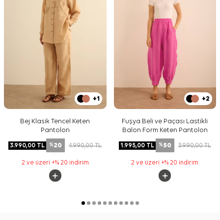
+1
+2
Bej Klasik Tencel Keten
Fuşya Beli ve Paçası Lastikli
Pantolon
Balon Form Keten Pantolon
20
50
3.990,00
TL
4.990,00
TL
1.995,00
TL
3.990,00
TL
%
%
2 ve üzeri +% 20 indirim
2 ve üzeri +% 20 indirim