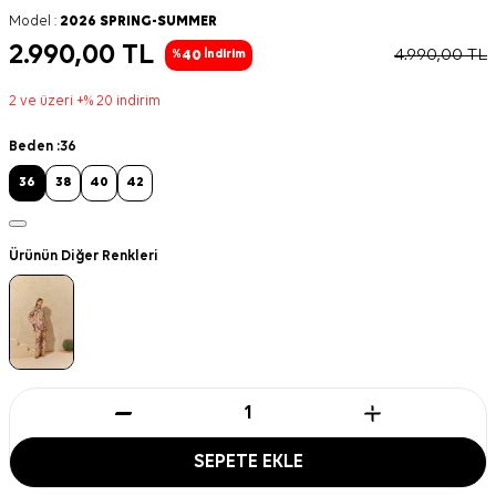
Model :
2026 SPRING-SUMMER
2.990,00
TL
4.990,00
TL
40
%
İndirim
2 ve üzeri +% 20 indirim
Beden :
36
36
38
40
42
Ürünün Diğer Renkleri
SEPETE EKLE