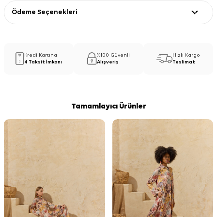
Ödeme Seçenekleri
Kredi Kartına
%100 Güvenli
Hızlı Kargo
4 Taksit İmkanı
Alışveriş
Teslimat
Tamamlayıcı Ürünler