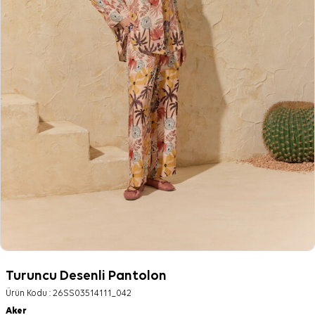
Turuncu Desenli Pantolon
Ürün Kodu :
26SS03514111_042
Aker