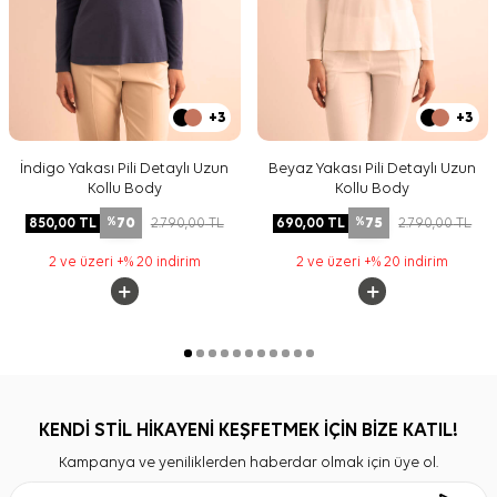
+3
+3
İndigo Yakası Pili Detaylı Uzun
Beyaz Yakası Pili Detaylı Uzun
Kollu Body
Kollu Body
70
75
850,00
TL
2.790,00
TL
690,00
TL
2.790,00
TL
%
%
2 ve üzeri +% 20 indirim
2 ve üzeri +% 20 indirim
KENDİ STİL HİKAYENİ KEŞFETMEK İÇİN BİZE KATIL!
Kampanya ve yeniliklerden haberdar olmak için üye ol.