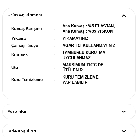
Ürün Açıklaması
Ana Kumaş : %5 ELASTAN,
Kumaş Karışımı
:
Ana Kumaş : %95 VİSKON
Yıkama
:
YIKAMAYINIZ
Çamaşır Suyu
:
AĞARTICI KULLANMAYINIZ
TAMBURLU KURUTMA
Kurutma
:
UYGULANMAZ
MAKSİMUM 110°C DE
Ütü
:
ÜTÜLENİR
KURU TEMİZLEME
Kuru Temizleme
:
YAPILABİLİR
Yorumlar
İade Koşulları