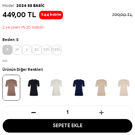
Model :
2024 SS BASİC
449,00
TL
799,90
TL
44
%
İndirim
2 ve üzeri +% 20 indirim
Beden :
S
S
M
L
XL
XXL
XXXL
Ürünün Diğer Renkleri
SEPETE EKLE