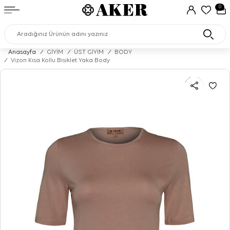
0
Anasayfa
/
GİYİM
/
ÜST GİYİM
/
BODY
/
Vizon Kısa Kollu Bisiklet Yaka Body