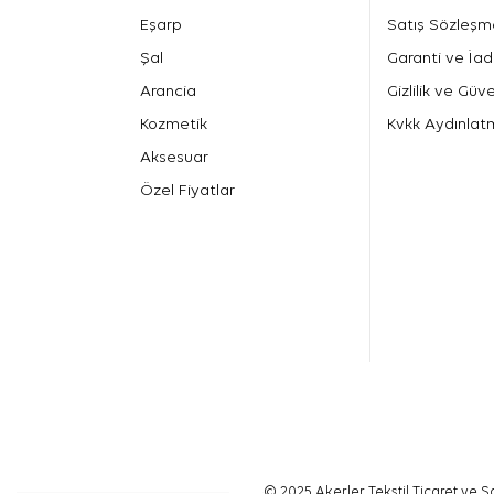
Eşarp
Satış Sözleşm
Şal
Garanti ve İad
Arancia
Gizlilik ve Güve
Kozmetik
Kvkk Aydınlat
Aksesuar
Özel Fiyatlar
© 2025 Akerler Tekstil Ticaret ve Sa