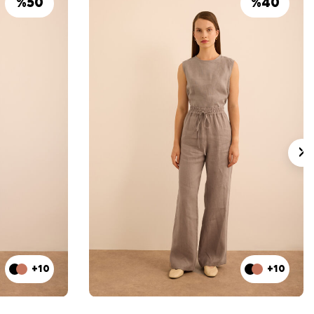
%
50
%
40
+10
+10