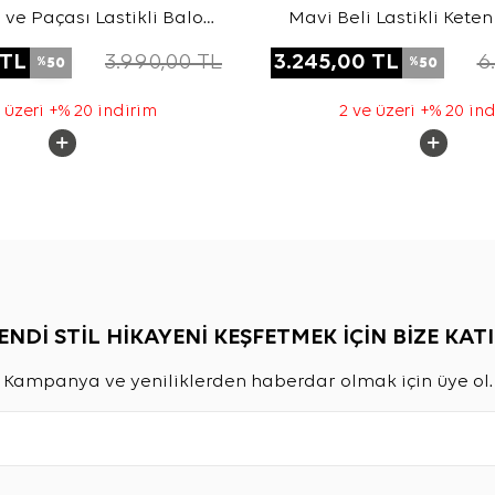
 ve Paçası Lastikli Balon
Mavi Beli Lastikli Kete
m Keten Pantolon
TL
3.990,00
TL
3.245,00
TL
6
50
50
%
%
 üzeri +% 20 indirim
2 ve üzeri +% 20 in
ENDİ STİL HİKAYENİ KEŞFETMEK İÇİN BİZE KATI
Kampanya ve yeniliklerden haberdar olmak için üye ol.