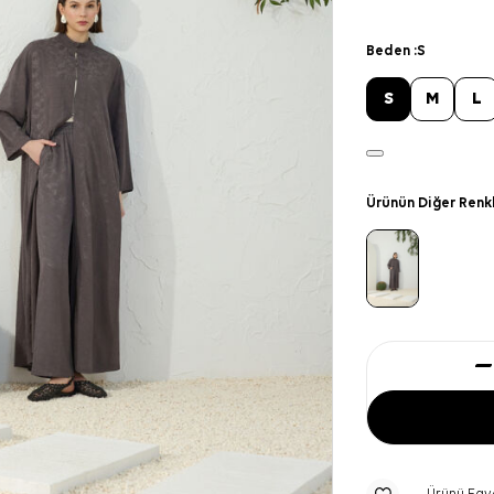
Beden :
S
S
M
L
Ürünün Diğer Renk