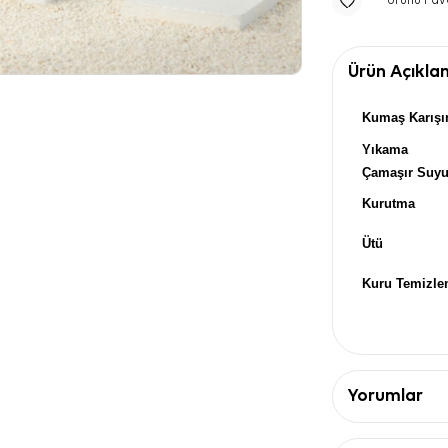
Ürünü Fav
Ürün Açıkla
Kumaş Karışı
Yıkama
Çamaşır Suy
Kurutma
Ütü
Kuru Temizl
Yorumlar