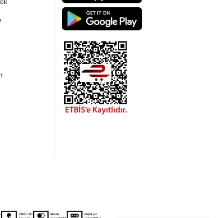
ok
e
t