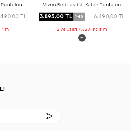
n Pantolon
Vizon Beli Lastikli Keten Pantolon
.490,00
TL
3.895,00
TL
6.490,00
TL
40
%
dirim
2 ve üzeri +% 20 indirim
L!