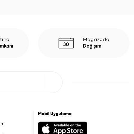
tına
Mağazada
İmkanı
Değişim
Mobil Uygulama
am