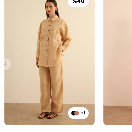
%
40
+1