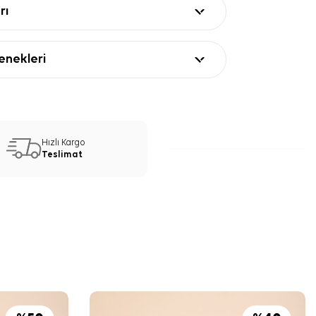
rı
nekleri
Hızlı Kargo
Teslimat