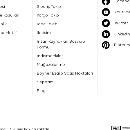
Facebo
esi
Sipariş Takip
Youtub
e Koşulları
Kargo Takip
Twitter
nlik
İade Talebi
ma Metni
İletişim
Linkedin
İnsan Kaynakları Başvuru
Pinteres
Formu
İndirimdekiler
Mağazalarımız
Boyner Eşarp Satış Noktaları
Sepetim
Blog
nayi A.Ş. Tüm hakları saklıdır.