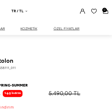
0
TR / TL
UAR
KOZMETİK
ÖZEL FİYATLAR
tolon
558111_011
PRING-SUMMER
L
5.490,00
TL
60
%
İndirim
 indirim