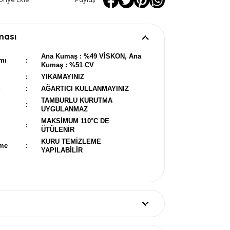
oriye Ekle
Paylaş
ması
Ana Kumaş : %49 VİSKON, Ana
mı
:
Kumaş : %51 CV
:
YIKAMAYINIZ
u
:
AĞARTICI KULLANMAYINIZ
TAMBURLU KURUTMA
:
UYGULANMAZ
MAKSİMUM 110°C DE
:
ÜTÜLENİR
KURU TEMİZLEME
eme
:
YAPILABİLİR