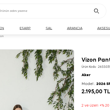
EN
EŞARP
ŞAL
ARANCIA
AKSES
lon
Vizon Pan
Ürün Kodu :
26SS03
Aker
Model :
2026 S
2.195,00
T
2 ve üzeri +% 20