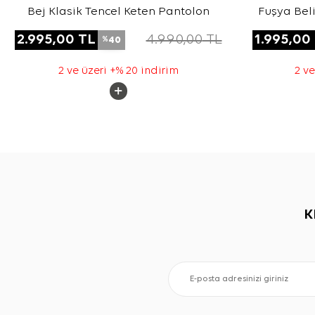
Bej Klasik Tencel Keten Pantolon
Fuşya Beli
For
2.995,00
TL
4.990,00
TL
1.995,00
40
%
2 ve üzeri +% 20 indirim
2 ve
K