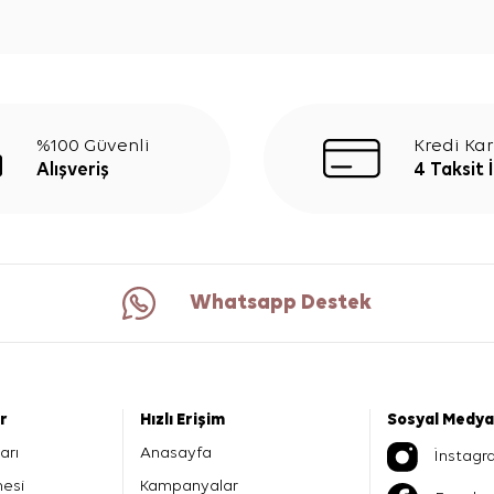
%100 Güvenli
Kredi Kar
Alışveriş
4 Taksit 
Whatsapp Destek
er
Hızlı Erişim
Sosyal Medya
arı
Anasayfa
İnstagr
mesi
Kampanyalar