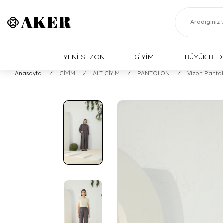
YENİ SEZON
GİYİM
BÜYÜK BED
Anasayfa
/
GİYİM
/
ALT GİYİM
/
PANTOLON
/
Vizon Panto