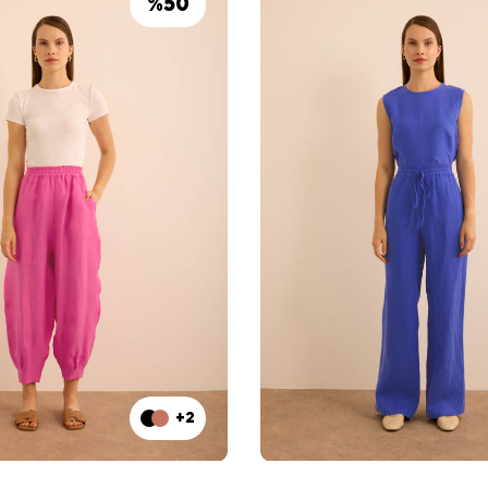
%
50
+2