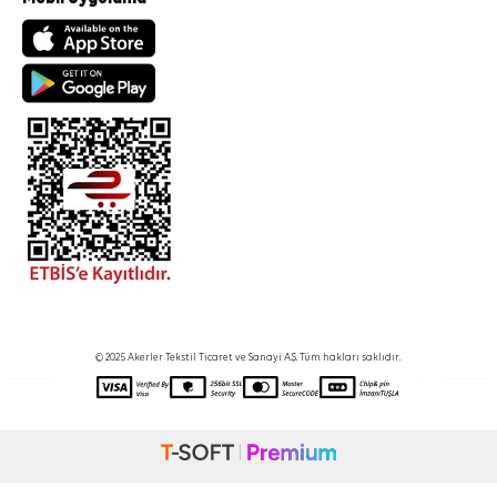
© 2025 Akerler Tekstil Ticaret ve Sanayi A.Ş. Tüm hakları saklıdır.