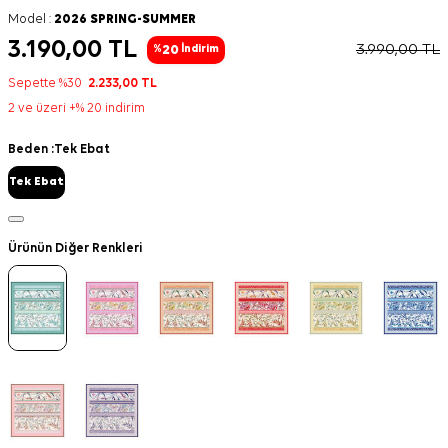
Model :
2026 SPRING-SUMMER
3.190,00
TL
3.990,00
TL
20
%
İndirim
Sepette %30
2.233,00
TL
2 ve üzeri +% 20 indirim
Beden :
Tek Ebat
Tek Ebat
Ürünün Diğer Renkleri