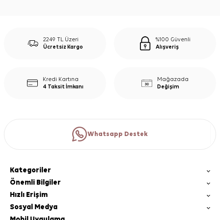
2249 TL Üzeri
%100 Güvenli
Ücretsiz Kargo
Alışveriş
Kredi Kartına
Mağazada
4 Taksit İmkanı
Değişim
Whatsapp Destek
Kategoriler
Önemli Bilgiler
Hızlı Erişim
Sosyal Medya
Mobil Uygulama