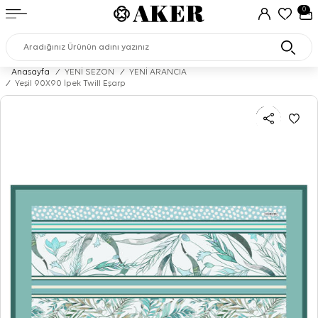
0
Anasayfa
/
YENİ SEZON
/
YENİ ARANCIA
/
Yeşil 90X90 İpek Twill Eşarp