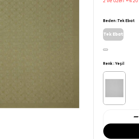
2 ve üzeri +% 20
Beden :
Tek Ebat
Tek Ebat
Renk :
Yeşil