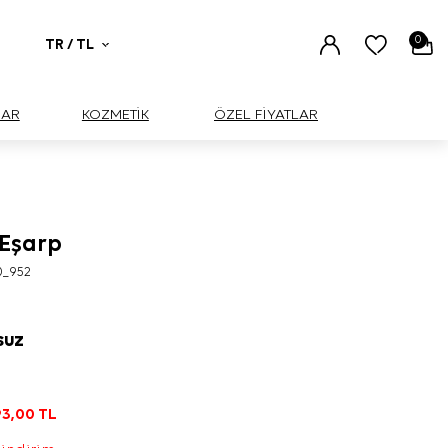
0
TR / TL
UAR
KOZMETİK
ÖZEL FİYATLAR
 Eşarp
0_952
SUZ
3,00
TL