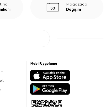
tına
Mağazada
İmkanı
Değişim
Mobil Uygulama
am
ok
e