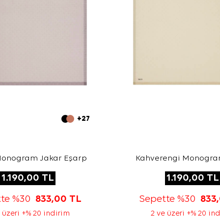
+27
Monogram Jakar Eşarp
Kahverengi Monogra
Eşarp
1.190,00
TL
1.190,00
TL
tte %30
833,00
TL
Sepette %30
833
 üzeri +% 20 indirim
2 ve üzeri +% 20 in