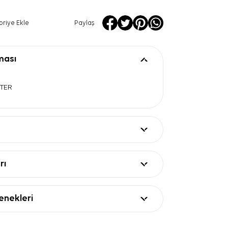
oriye Ekle
Paylaş
ması
STER
rı
nekleri