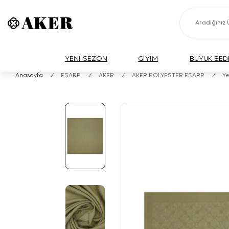
YENİ SEZON
GİYİM
BÜYÜK BED
Anasayfa
/
EŞARP
/
AKER
/
AKER POLYESTER EŞARP
/
Ye