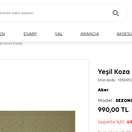
EN
EŞARP
ŞAL
ARANCIA
AKSES
şil Koza Eşarp
Yeşil Koza
Ürün Kodu :
105095
Aker
Model :
SEZON
990,00
TL
Sepette %30
69