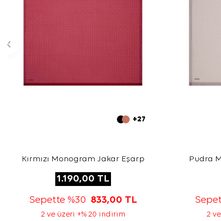
+27
Kırmızı Monogram Jakar Eşarp
Pudra 
1.190,00
TL
Sepette %30
833,00
TL
Sepe
2 ve üzeri +% 20 indirim
2 ve