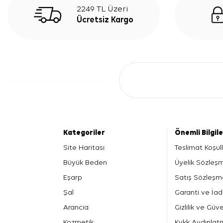
2249 TL Üzeri
Ücretsiz Kargo
Kategoriler
Önemli Bilgil
Site Haritası
Teslimat Koşull
Büyük Beden
Üyelik Sözleş
Eşarp
Satış Sözleşm
Şal
Garanti ve İad
Arancia
Gizlilik ve Güve
Kozmetik
Kvkk Aydınlat