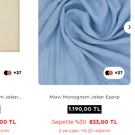
+27
+27
m Jakar
Mavi Monogram Jakar Eşarp
1.190,00
TL
,00
TL
Sepette %30
833,00
TL
dirim
2 ve üzeri +% 20 indirim