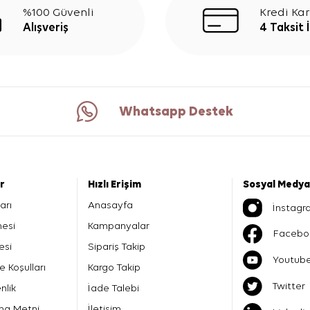
%100 Güvenli
Kredi Kar
Alışveriş
4 Taksit 
Whatsapp Destek
er
Hızlı Erişim
Sosyal Medya
arı
Anasayfa
İnstagr
mesi
Kampanyalar
Facebo
esi
Sipariş Takip
Youtub
e Koşulları
Kargo Takip
Twitter
nlik
İade Talebi
ma Metni
İletişim