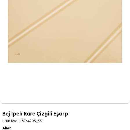
Bej İpek Kare Çizgili Eşarp
Ürün Kodu :
6764705_331
Aker