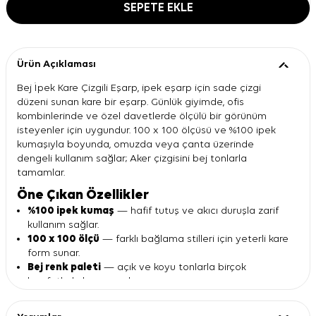
SEPETE EKLE
Ürün Açıklaması
Bej İpek Kare Çizgili Eşarp, ipek eşarp için sade çizgi
düzeni sunan kare bir eşarp. Günlük giyimde, ofis
kombinlerinde ve özel davetlerde ölçülü bir görünüm
isteyenler için uygundur. 100 x 100 ölçüsü ve %100 ipek
kumaşıyla boyunda, omuzda veya çanta üzerinde
dengeli kullanım sağlar; Aker çizgisini bej tonlarla
tamamlar.
Öne Çıkan Özellikler
%100 ipek kumaş
— hafif tutuş ve akıcı duruşla zarif
kullanım sağlar.
100 x 100 ölçü
— farklı bağlama stilleri için yeterli kare
form sunar.
Bej renk paleti
— açık ve koyu tonlarla birçok
kıyafetle kolay uyum kurar.
Çapraz çizgi deseni
— sade zemine hareket katar,
görünümü yormadan tamamlar.