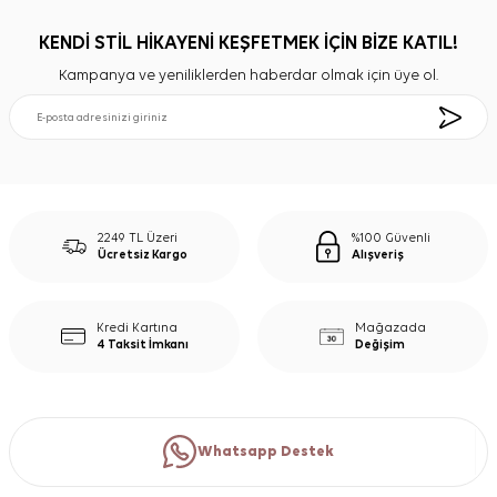
KENDİ STİL HİKAYENİ KEŞFETMEK İÇİN BİZE KATIL!
Kampanya ve yeniliklerden haberdar olmak için üye ol.
2249 TL Üzeri
%100 Güvenli
Ücretsiz Kargo
Alışveriş
Kredi Kartına
Mağazada
4 Taksit İmkanı
Değişim
Whatsapp Destek