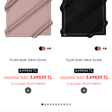
elde yıkamasında
Aker İpek Eşarp Şampuanı
kullanarak
kumaşa uygun nazik bakım yapabilirsiniz.
Sıkça Sorulan Sorular
Bej İpek Kare Çizgili Eşarp hangi ölçüdedir?
Bu eşarp hangi kumaştan üretilmiştir?
Deseni nasıl görünür?
İpek eşarp nasıl yıkanmalıdır?
+6
+6
Pudra İpek Jakar Eşarp
Siyah İpek Jakar Eşarp
4.999,90
TL
4.999,90
TL
Sepette %30
3.499,93
TL
Sepette %30
3.499,93
TL
2 ve üzeri +% 20 indirim
2 ve üzeri +% 20 indirim