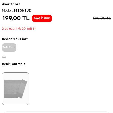
Aker Sport
Model :
SEZONSUZ
199,00
TL
590,00
TL
66
%
İndirim
2 ve üzeri +% 20 indirim
Beden :
Tek Ebat
Tek Ebat
Renk :
Antrasit