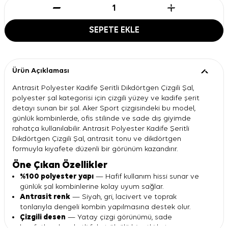
SEPETE EKLE
Ürün Açıklaması
Antrasit Polyester Kadife Şeritli Dikdörtgen Çizgili Şal,
polyester şal kategorisi için çizgili yüzey ve kadife şerit
detayı sunan bir şal. Aker Sport çizgisindeki bu model,
günlük kombinlerde, ofis stilinde ve sade dış giyimde
rahatça kullanılabilir. Antrasit Polyester Kadife Şeritli
Dikdörtgen Çizgili Şal, antrasit tonu ve dikdörtgen
formuyla kıyafete düzenli bir görünüm kazandırır.
Öne Çıkan Özellikler
%100 polyester yapı
— Hafif kullanım hissi sunar ve
günlük şal kombinlerine kolay uyum sağlar.
Antrasit renk
— Siyah, gri, lacivert ve toprak
tonlarıyla dengeli kombin yapılmasına destek olur.
Çizgili desen
— Yatay çizgi görünümü, sade
kıyafetlere hareketli fakat ölçülü bir etki katar.