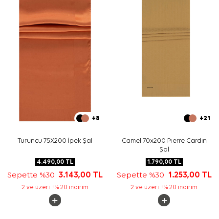
izleyiniz. Hassas şal ve eşarp bakımında, elde nazik
temizlik gereken durumlarda
Aker İpek Eşarp Şampuanı
tercih edebilirsiniz.
Sıkça Sorulan Sorular
Antrasit Polyester Kadife Şeritli Dikdörtgen Çizgili Şal
hangi kumaştan üretilmiştir?
Bu polyester şalın rengi nasıldır?
Şal hangi parçalarla kombinlenebilir?
Şalın ölçüsü nedir?
+8
+21
Turuncu 75X200 İpek Şal
Camel 70x200 Pıerre Cardın
Şal
4.490,00
TL
1.790,00
TL
Sepette %30
3.143,00
TL
Sepette %30
1.253,00
TL
2 ve üzeri +% 20 indirim
2 ve üzeri +% 20 indirim