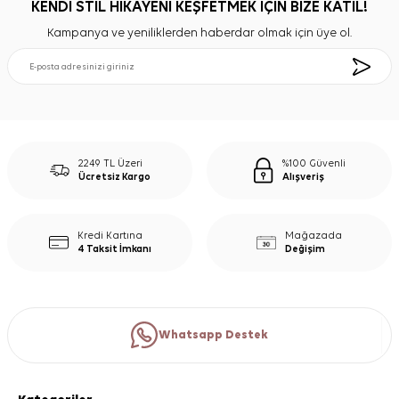
KENDİ STİL HİKAYENİ KEŞFETMEK İÇİN BİZE KATIL!
Kampanya ve yeniliklerden haberdar olmak için üye ol.
2249 TL Üzeri
%100 Güvenli
Ücretsiz Kargo
Alışveriş
Kredi Kartına
Mağazada
4 Taksit İmkanı
Değişim
Whatsapp Destek