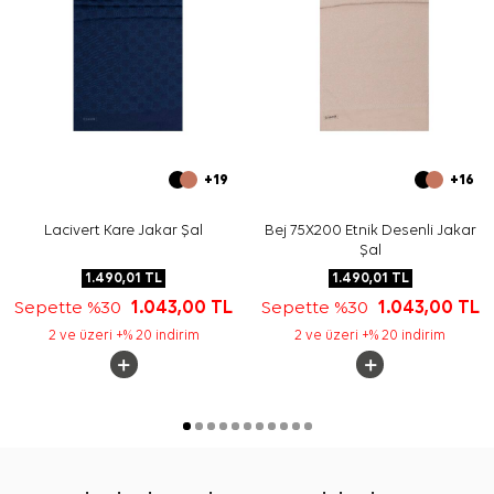
+19
+16
Lacivert Kare Jakar Şal
Bej 75X200 Etnik Desenli Jakar
Şal
1.490,01
TL
1.490,01
TL
Sepette %30
1.043,00
TL
Sepette %30
1.043,00
TL
2 ve üzeri +% 20 indirim
2 ve üzeri +% 20 indirim