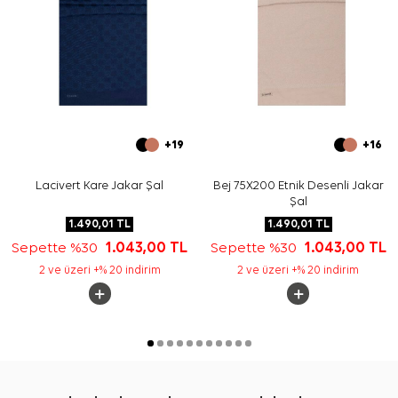
+19
+16
Lacivert Kare Jakar Şal
Bej 75X200 Etnik Desenli Jakar
Şal
1.490,01
TL
1.490,01
TL
Sepette %30
1.043,00
TL
Sepette %30
1.043,00
TL
2 ve üzeri +% 20 indirim
2 ve üzeri +% 20 indirim