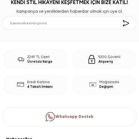
KENDİ STİL HİKAYENİ KEŞFETMEK İÇİN BİZE KATIL!
Kampanya ve yeniliklerden haberdar olmak için üye ol.
2249 TL Üzeri
%100 Güvenli
Ücretsiz Kargo
Alışveriş
Kredi Kartına
Mağazada
4 Taksit İmkanı
Değişim
Whatsapp Destek