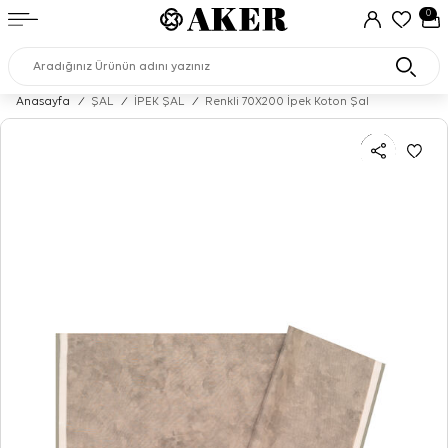
0
Anasayfa
/
ŞAL
/
İPEK ŞAL
/
Renkli 70X200 İpek Koton Şal