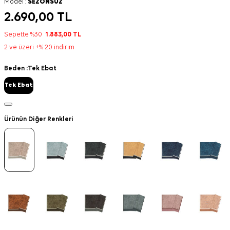
Model :
SEZONSUZ
2.690,00
TL
Sepette %30
1.883,00
TL
2 ve üzeri +% 20 indirim
Beden :
Tek Ebat
Tek Ebat
Ürünün Diğer Renkleri