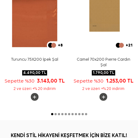
+8
+21
Turuncu 75X200 İpek Şal
Camel 70x200 Pıerre Cardın
Şal
4.490,00
TL
1.790,00
TL
Sepette %30
3.143,00
TL
Sepette %30
1.253,00
TL
2 ve üzeri +% 20 indirim
2 ve üzeri +% 20 indirim
KENDİ STİL HİKAYENİ KEŞFETMEK İÇİN BİZE KATIL!