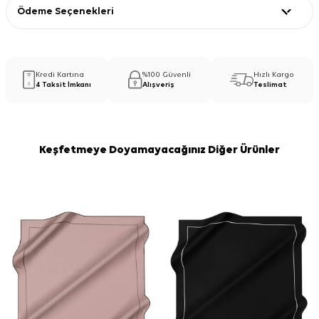
Ödeme Seçenekleri
Kredi Kartına
%100 Güvenli
Hızlı Kargo
4 Taksit İmkanı
Alışveriş
Teslimat
Keşfetmeye Doyamayacağınız Diğer Ürünler