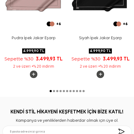
+6
+6
Pudra İpek Jakar Eşarp
Siyah İpek Jakar Eşarp
4.999,90
TL
4.999,90
TL
Sepette %30
3.499,93
TL
Sepette %30
3.499,93
TL
2 ve üzeri +% 20 indirim
2 ve üzeri +% 20 indirim
KENDİ STİL HİKAYENİ KEŞFETMEK İÇİN BİZE KATIL!
Kampanya ve yeniliklerden haberdar olmak için üye ol.