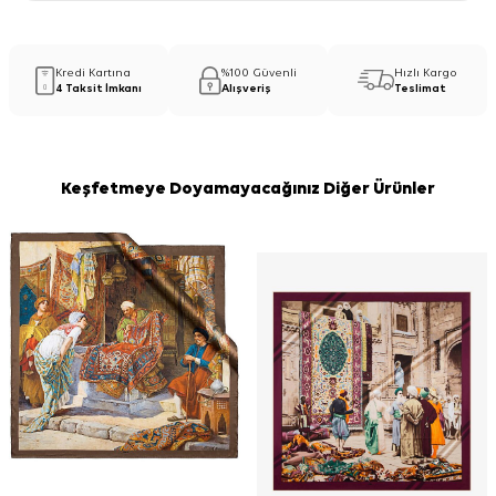
Kredi Kartına
%100 Güvenli
Hızlı Kargo
4 Taksit İmkanı
Alışveriş
Teslimat
Keşfetmeye Doyamayacağınız Diğer Ürünler