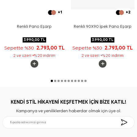
+1
+2
Renkli Pano Eşarp
Renkli 90X90 İpek Pano Eşarp
3.990,00
TL
3.990,00
TL
Sepette %30
2.793,00
TL
Sepette %30
2.793,00
TL
2 ve üzeri +% 20 indirim
2 ve üzeri +% 20 indirim
KENDİ STİL HİKAYENİ KEŞFETMEK İÇİN BİZE KATIL!
Kampanya ve yeniliklerden haberdar olmak için üye ol.