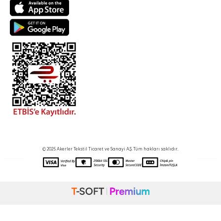
© 2025 Akerler Tekstil Ticaret ve Sanayi A.Ş. Tüm hakları saklıdır.