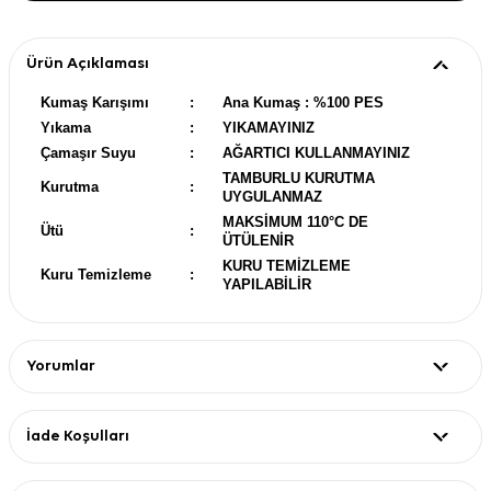
Ürün Açıklaması
Kumaş Karışımı
:
Ana Kumaş : %100 PES
Yıkama
:
YIKAMAYINIZ
Çamaşır Suyu
:
AĞARTICI KULLANMAYINIZ
TAMBURLU KURUTMA
Kurutma
:
UYGULANMAZ
MAKSİMUM 110°C DE
Ütü
:
ÜTÜLENİR
KURU TEMİZLEME
Kuru Temizleme
:
YAPILABİLİR
Yorumlar
İade Koşulları