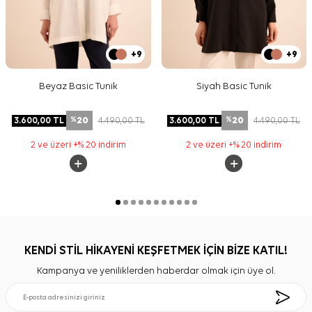
+9
+9
Beyaz Basic Tunik
Siyah Basic Tunik
20
20
3.600,00
TL
4.490,00
TL
3.600,00
TL
4.490,00
TL
%
%
2 ve üzeri +% 20 indirim
2 ve üzeri +% 20 indirim
KENDİ STİL HİKAYENİ KEŞFETMEK İÇİN BİZE KATIL!
Kampanya ve yeniliklerden haberdar olmak için üye ol.