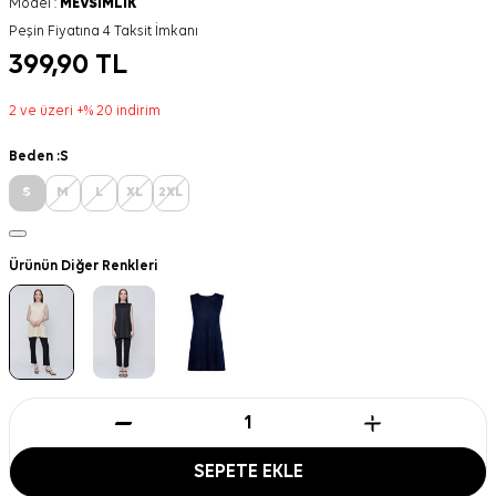
Model :
MEVSIMLIK
Peşin Fiyatına 4 Taksit İmkanı
399,90
TL
2 ve üzeri +% 20 indirim
Beden :
S
S
M
L
XL
2XL
Ürünün Diğer Renkleri
SEPETE EKLE