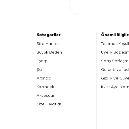
Kategoriler
Önemli Bilgil
Site Haritası
Teslimat Koşull
Büyük Beden
Üyelik Sözleş
Eşarp
Satış Sözleşm
Şal
Garanti ve İad
Arancia
Gizlilik ve Güve
Kozmetik
Kvkk Aydınlat
Aksesuar
Özel Fiyatlar