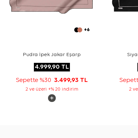
+6
Pudra İpek Jakar Eşarp
Siya
4.999,90
TL
Sepette %30
3.499,93
TL
Sepet
2 ve üzeri +% 20 indirim
2 ve