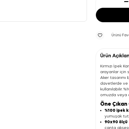
Ürünü Fav
Ürün Açıkla
Kırmızı İpek Ka
arayanlar için
Aker tasarımı 
davetlerde ve
kullanılabilir.
omuzda veya ça
Öne Çıkan 
%100 ipek 
yumuşak tutu
90x90 ölçü
çanta aksesu