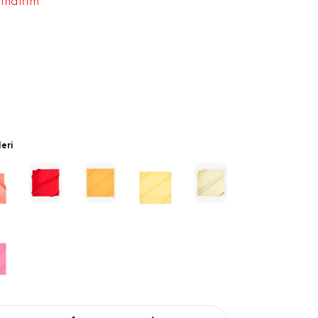
 indirim
leri