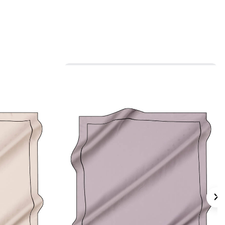
omuz üzerinde kullanma için uygundur.
sıcaklıkta yıkayınız, çamaşır suyu
ve ürünü sıkmayınız. Elde hassas yıkama
k eşarplar için
Aker İpek Eşarp Şampuanı
.
lan Sorular
 Kare Düz Eşarp hangi kumaştan üretilmiştir?
lçüsü nedir?
şarp hangi kombinlerle kullanılabilir?
 nasıl yıkanır?