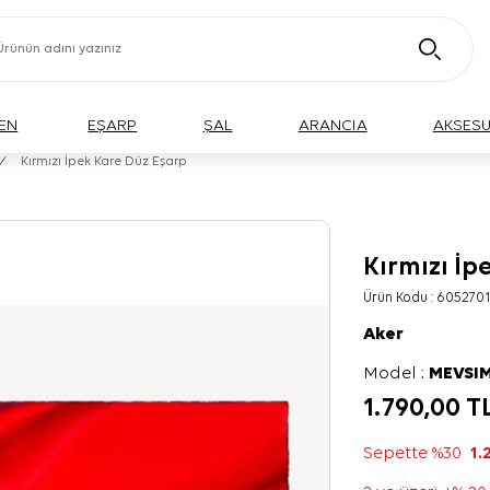
EN
EŞARP
ŞAL
ARANCIA
AKSES
/
Kırmızı İpek Kare Düz Eşarp
Kırmızı İp
Ürün Kodu :
605270
Aker
Model :
MEVSIM
1.790,00
T
Sepette %30
1.