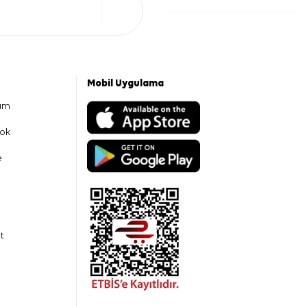
Mobil Uygulama
am
ok
e
t