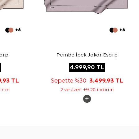
+6
+6
şarp
Pembe İpek Jakar Eşarp
4.999,90
TL
9,93
TL
Sepette %30
3.499,93
TL
dirim
2 ve üzeri +% 20 indirim