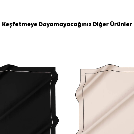
bağlama veya 
Bakım
Maksimum 30°C 
kullanmayınız 
Keşfetmeye Doyamayacağınız Diğer Ürünler
rutininizde ipe
kullanabilirsiniz
Sıkça Soru
Kırmızı İpek
Bu eşarbın ö
Kırmızı düz e
Bu ipek eşarp