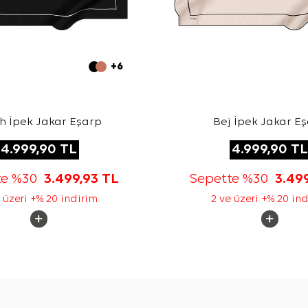
+6
h İpek Jakar Eşarp
Bej İpek Jakar E
4.999,90
TL
4.999,90
TL
te %30
3.499,93
TL
Sepette %30
3.49
 üzeri +% 20 indirim
2 ve üzeri +% 20 in