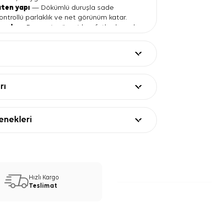
aten yapı
— Dökümlü duruşla sade
ontrollü parlaklık ve net görünüm katar.
 renk
— Desensiz yüzeyi, kıyafetlerde renk
urmayı pratik hale getirir.
 talimatı
— Hassas bakım rutininizi
ereksiz işlem riskini azaltır.
ları
Değer
rı
%100 ipek
90x90
İpek krep saten
nekleri
Kırmızı
Düz
Kare
ek Kare Düz Eşarp Kullanım
Hızlı Kargo
re Düz Eşarp, siyah, beyaz, krem ve lacivert
Teslimat
ü bir renk dengesi kurar. Düz yapısı
li ceketler, sade elbiseler ve klasik
layca eşleşir. 90x90 kare formu, boyunda