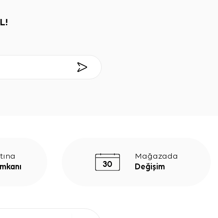
L!
tına
Mağazada
İmkanı
Değişim