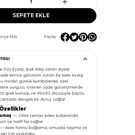
SEPETE EKLE
oriye Ekle
Paylaş
ması
re Düz Eşarp, ipek krep saten eşarp
 sade kırmızı görünüm sunan bir kare eşarp.
bu model, günlük kombinlerde, özel
 renk vurgusu istenen sade görünümlerde
 %100 ipek kumaşı ve 90x90 ölçüsüyle başta,
ntada dengeli bir duruş sağlar.
Özellikler
kumaş
— Ciltle temas eden kullanımda
m ve hafif his sağlar.
— Kare formu bağlama, omuzda taşıma ve
arı için uygundur.