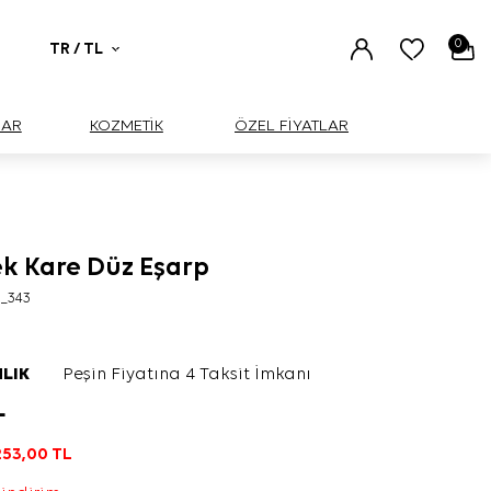
0
TR / TL
UAR
KOZMETİK
ÖZEL FİYATLAR
ek Kare Düz Eşarp
1_343
LIK
Peşin Fiyatına 4 Taksit İmkanı
L
253,00
TL