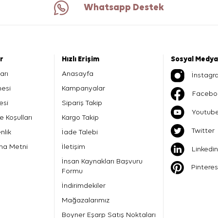
Whatsapp Destek
er
Hızlı Erişim
Sosyal Medya
arı
Anasayfa
İnstagr
mesi
Kampanyalar
Facebo
esi
Sipariş Takip
Youtub
e Koşulları
Kargo Takip
Twitter
nlik
İade Talebi
ma Metni
İletişim
Linkedin
İnsan Kaynakları Başvuru
Pinteres
Formu
İndirimdekiler
Mağazalarımız
Boyner Eşarp Satış Noktaları