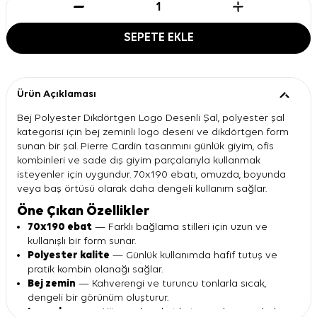
SEPETE EKLE
Ürün Açıklaması
Bej Polyester Dikdörtgen Logo Desenli Şal, polyester şal
kategorisi için bej zeminli logo deseni ve dikdörtgen form
sunan bir şal. Pierre Cardin tasarımını günlük giyim, ofis
kombinleri ve sade dış giyim parçalarıyla kullanmak
isteyenler için uygundur. 70x190 ebatı, omuzda, boyunda
veya baş örtüsü olarak daha dengeli kullanım sağlar.
Öne Çıkan Özellikler
70x190 ebat
— Farklı bağlama stilleri için uzun ve
kullanışlı bir form sunar.
Polyester kalite
— Günlük kullanımda hafif tutuş ve
pratik kombin olanağı sağlar.
Bej zemin
— Kahverengi ve turuncu tonlarla sıcak,
dengeli bir görünüm oluşturur.
Logo desen
— Yüzeye hareket katar, sade parçalarla