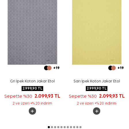
gereken durumlar için
Aker İpek Eşarp Şampuanı
kullanabilirsiniz.
Sıkça Sorulan Sorular
Bej Polyester Dikdörtgen Logo Desenli Şal ölçüsü
nedir?
Bu ürün hangi kumaş kalitesindedir?
Şalın rengi ve deseni nasıldır?
Bu şal hangi parçalarla kombinlenebilir?
+19
+19
Gri İpek Koton Jakar Etol
Sarı İpek Koton Jakar Etol
2.999,90
TL
2.999,90
TL
Sepette %30
2.099,93
TL
Sepette %30
2.099,93
TL
2 ve üzeri +% 20 indirim
2 ve üzeri +% 20 indirim