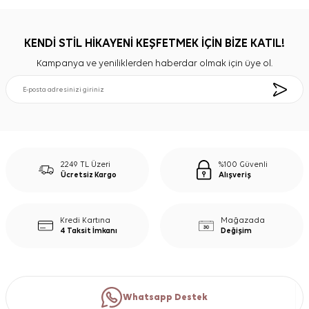
KENDİ STİL HİKAYENİ KEŞFETMEK İÇİN BİZE KATIL!
Kampanya ve yeniliklerden haberdar olmak için üye ol.
2249 TL Üzeri
%100 Güvenli
Ücretsiz Kargo
Alışveriş
Kredi Kartına
Mağazada
4 Taksit İmkanı
Değişim
Whatsapp Destek