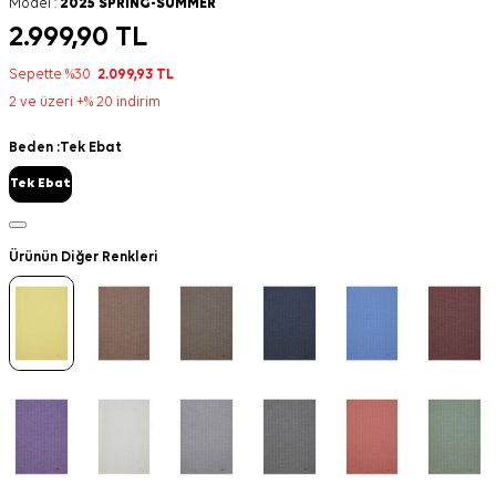
Model :
2025 SPRING-SUMMER
2.999,90
TL
Sepette %30
2.099,93
TL
2 ve üzeri +% 20 indirim
Beden :
Tek Ebat
Tek Ebat
Ürünün Diğer Renkleri