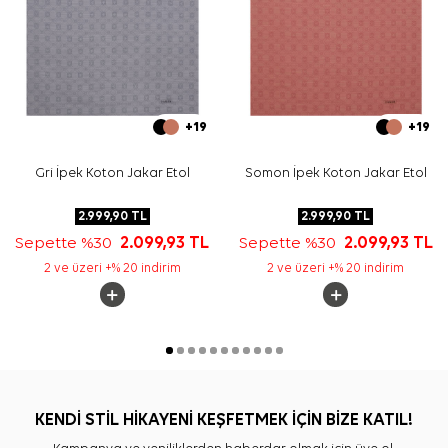
+19
+19
Gri İpek Koton Jakar Etol
Somon İpek Koton Jakar Etol
2.999,90
TL
2.999,90
TL
Sepette %30
2.099,93
TL
Sepette %30
2.099,93
TL
2 ve üzeri +% 20 indirim
2 ve üzeri +% 20 indirim
KENDİ STİL HİKAYENİ KEŞFETMEK İÇİN BİZE KATIL!