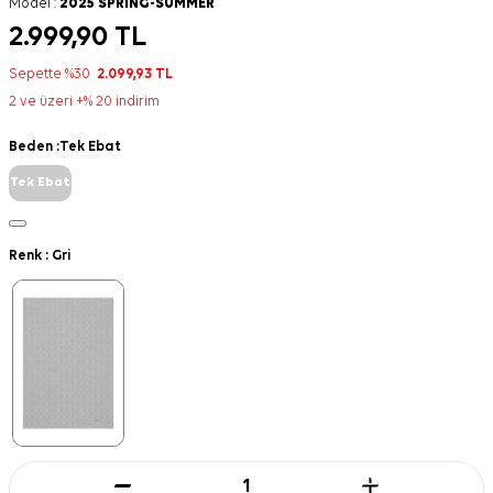
Model :
2025 SPRING-SUMMER
2.999,90
TL
Sepette %30
2.099,93
TL
2 ve üzeri +% 20 indirim
Beden :
Tek Ebat
Tek Ebat
Renk :
Gri