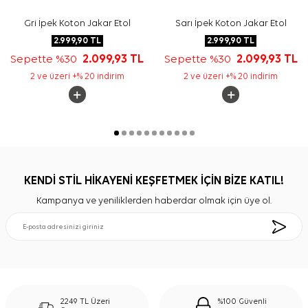
Gri İpek Koton Jakar Etol
Sarı İpek Koton Jakar Etol
2.999,90
TL
2.999,90
TL
Sepette %30
2.099,93
TL
Sepette %30
2.099,93
TL
2 ve üzeri +% 20 indirim
2 ve üzeri +% 20 indirim
KENDİ STİL HİKAYENİ KEŞFETMEK İÇİN BİZE KATIL!
Kampanya ve yeniliklerden haberdar olmak için üye ol.
2249 TL Üzeri
%100 Güvenli