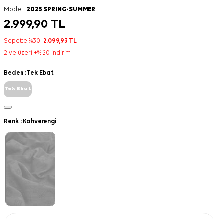
Model :
2025 SPRING-SUMMER
2.999,90
TL
Sepette %30
2.099,93
TL
2 ve üzeri +% 20 indirim
Beden :
Tek Ebat
Tek Ebat
Renk :
Kahverengi