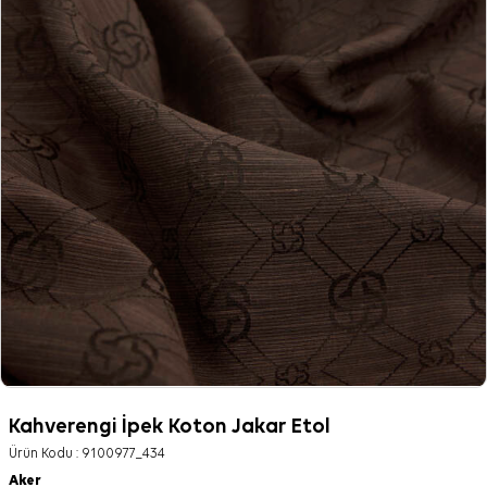
Kahverengi İpek Koton Jakar Etol
Ürün Kodu :
9100977_434
Aker