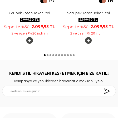
+19
+19
Gri İpek Koton Jakar Etol
Sarı İpek Koton Jakar Etol
2.999,90
TL
2.999,90
TL
Sepette %30
2.099,93
TL
Sepette %30
2.099,93
TL
2 ve üzeri +% 20 indirim
2 ve üzeri +% 20 indirim
KENDİ STİL HİKAYENİ KEŞFETMEK İÇİN BİZE KATIL!
Kampanya ve yeniliklerden haberdar olmak için üye ol.