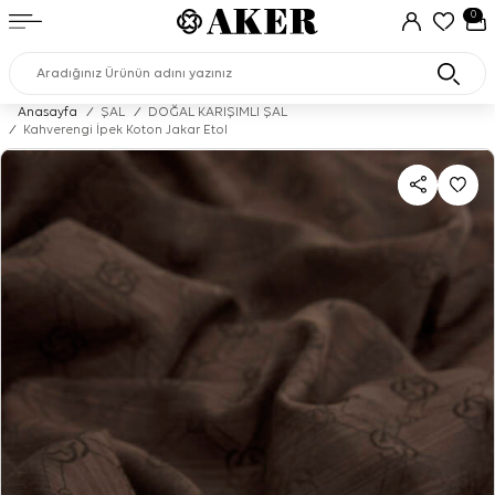
0
Anasayfa
/
ŞAL
/
DOĞAL KARIŞIMLI ŞAL
/
Kahverengi İpek Koton Jakar Etol