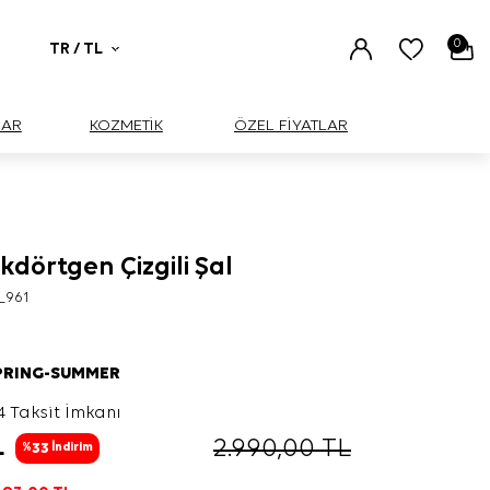
0
TR / TL
UAR
KOZMETİK
ÖZEL FİYATLAR
ikdörtgen Çizgili Şal
_961
PRING-SUMMER
4 Taksit İmkanı
L
2.990,00
TL
33
%
İndirim