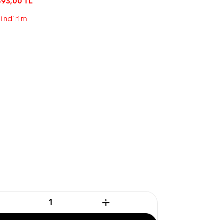
393,00
TL
 indirim