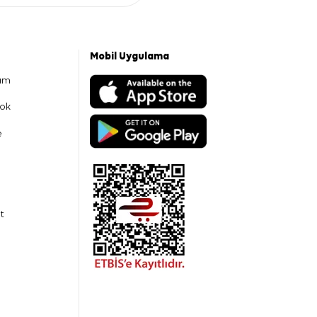
Mobil Uygulama
am
ok
e
t