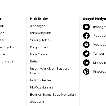
er
Hızlı Erişim
Sosyal Medya
arı
Anasayfa
İnstagr
mesi
Kampanyalar
Facebo
esi
Sipariş Takip
Youtub
e Koşulları
Kargo Takip
Twitter
nlik
İade Talebi
ma Metni
İletişim
Linkedin
İnsan Kaynakları Başvuru
Pinteres
Formu
İndirimdekiler
Mağazalarımız
Boyner Eşarp Satış Noktaları
Sepetim