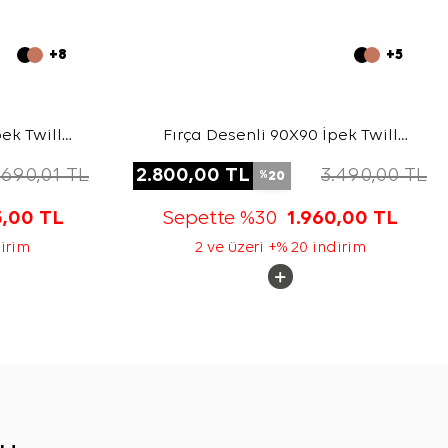
+8
+5
ek Twill
Fırça Desenli 90X90 İpek Twill
Eşarp
.690,01
TL
2.800,00
TL
3.490,00
TL
20
%
5,00
TL
Sepette %30
1.960,00
TL
dirim
2 ve üzeri +% 20 indirim