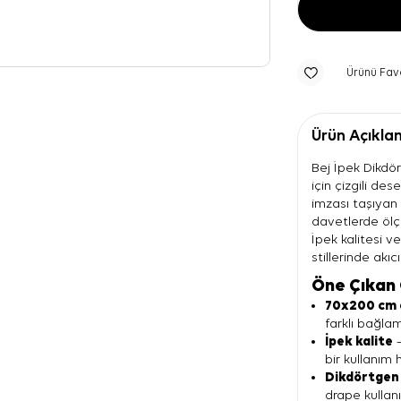
Ürünü Fav
Ürün Açıkla
Bej İpek Dikdört
için çizgili de
imzası taşıyan
davetlerde ölç
İpek kalitesi v
stillerinde akıc
Öne Çıkan 
70x200 cm 
farklı bağla
İpek kalite
—
bir kullanım h
Dikdörtgen
drape kullanım