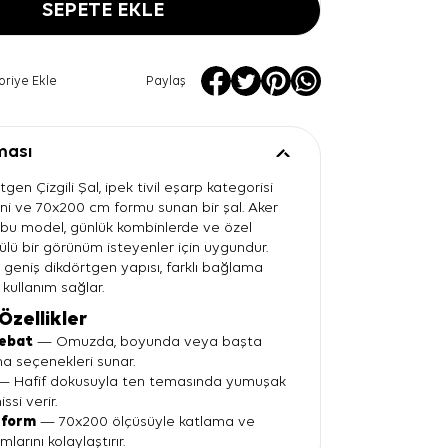
SEPETE EKLE
oriye Ekle
Paylaş
ması
gen Çizgili Şal, ipek tivil eşarp kategorisi
seni ve 70x200 cm formu sunan bir şal. Aker
 bu model, günlük kombinlerde ve özel
ülü bir görünüm isteyenler için uygundur.
e geniş dikdörtgen yapısı, farklı bağlama
ı kullanım sağlar.
Özellikler
ebat
— Omuzda, boyunda veya başta
ma seçenekleri sunar.
 Hafif dokusuyla ten temasında yumuşak
issi verir.
 form
— 70x200 ölçüsüyle katlama ve
larını kolaylaştırır.