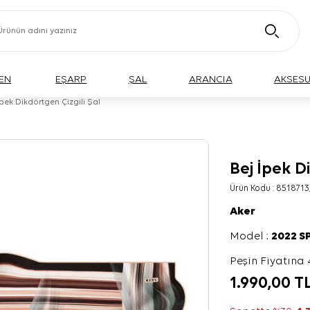
EN
EŞARP
ŞAL
ARANCIA
AKSES
İpek Dikdörtgen Çizgili Şal
Bej İpek D
Ürün Kodu :
8518713
Aker
Model :
2022 S
Peşin Fiyatına 
1.990,00
T