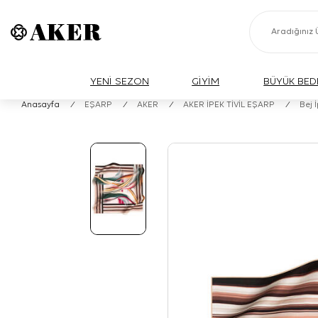
YENİ SEZON
GİYİM
BÜYÜK BED
Anasayfa
/
EŞARP
/
AKER
/
AKER İPEK TİVİL EŞARP
/
Bej 