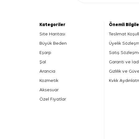
Kategoriler
Önemli Bilgil
Site Haritası
Teslimat Koşull
Büyük Beden
Üyelik Sözleş
Eşarp
Satış Sözleşm
Şal
Garanti ve İad
Arancia
Gizlilik ve Güve
Kozmetik
Kvkk Aydınlat
Aksesuar
Özel Fiyatlar