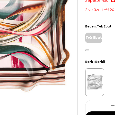
Sepette %30
1.
2 ve üzeri +% 20
Beden :
Tek Ebat
Tek Ebat
Renk :
Renkli