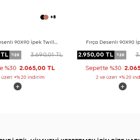
+8
esenli 90X90 İpek Twill
Fırça Desenli 90X90 İp
Eşarp
Eşarp
TL
3.690,01
TL
2.950,00
TL
3
20
20
%
%
te %30
2.065,00
TL
Sepette %30
2.06
 üzeri +% 20 indirim
2 ve üzeri +% 20 in