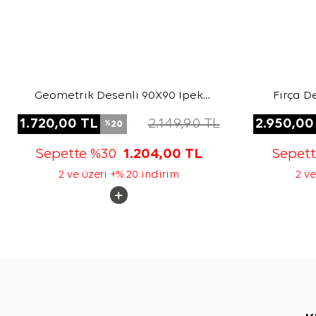
Geometrik Desenli 90X90 İpek
Fırça D
Twill Eşarp
1.720,00
TL
2.149,90
TL
2.950,00
20
%
Sepette %30
1.204,00
TL
Sepet
2 ve üzeri +% 20 indirim
2 ve