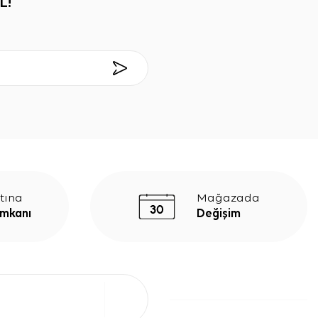
L!
tına
Mağazada
İmkanı
Değişim