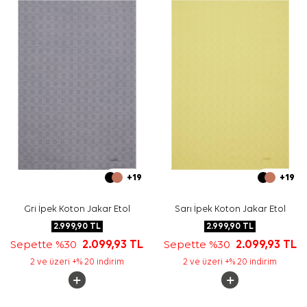
Bakım
Yıkama ve bakım için ürün etiketindeki talimatları
izleyiniz. İpek ve hassas eşarp bakımında uygun destek
için
Aker İpek Eşarp Şampuanı
tercih edebilirsiniz.
Sıkça Sorulan Sorular
Bu ürünün ölçüsü nedir?
Kumaş içeriği nedir?
Deseni nasıl görünür?
Hangi kombinlerle kullanılabilir?
+19
+19
Gri İpek Koton Jakar Etol
Sarı İpek Koton Jakar Etol
2.999,90
TL
2.999,90
TL
Sepette %30
2.099,93
TL
Sepette %30
2.099,93
TL
2 ve üzeri +% 20 indirim
2 ve üzeri +% 20 indirim