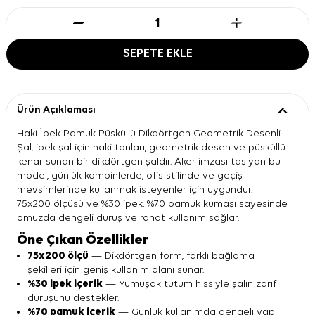
SEPETE EKLE
Ürün Açıklaması
Haki İpek Pamuk Püsküllü Dikdörtgen Geometrik Desenli
Şal, ipek şal için haki tonları, geometrik desen ve püsküllü
kenar sunan bir dikdörtgen şaldır. Aker imzası taşıyan bu
model, günlük kombinlerde, ofis stilinde ve geçiş
mevsimlerinde kullanmak isteyenler için uygundur.
75x200 ölçüsü ve %30 ipek, %70 pamuk kumaşı sayesinde
omuzda dengeli duruş ve rahat kullanım sağlar.
Öne Çıkan Özellikler
75x200 ölçü
— Dikdörtgen form, farklı bağlama
şekilleri için geniş kullanım alanı sunar.
%30 ipek içerik
— Yumuşak tutum hissiyle şalın zarif
duruşunu destekler.
%70 pamuk içerik
— Günlük kullanımda dengeli yapı