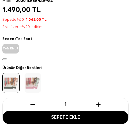
Model :
2020 ILKBAHAR-YAZ
1.490,00
TL
Sepette %30
1.043,00
TL
2 ve üzeri +% 20 indirim
Beden :
Tek Ebat
Tek Ebat
Ürünün Diğer Renkleri
SEPETE EKLE