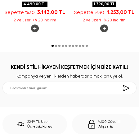
4.490,00
TL
1.790,00
TL
Sepette %30
3.143,00
TL
Sepette %30
1.253,00
TL
2 ve üzeri +% 20 indirim
2 ve üzeri +% 20 indirim
KENDİ STİL HİKAYENİ KEŞFETMEK İÇİN BİZE KATIL!
Kampanya ve yeniliklerden haberdar olmak için üye ol.
2249 TL Üzeri
%100 Güvenli
Ücretsiz Kargo
Alışveriş