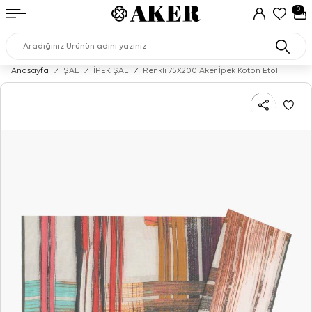
0
Anasayfa
/
ŞAL
/
İPEK ŞAL
/
Renkli 75X200 Aker İpek Koton Etol