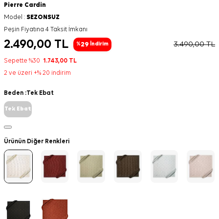
Pierre Cardin
Model :
SEZONSUZ
Peşin Fiyatına 4 Taksit İmkanı
2.490,00
TL
3.490,00
TL
29
%
İndirim
Sepette %30
1.743,00
TL
2 ve üzeri +% 20 indirim
Beden :
Tek Ebat
Tek Ebat
Ürünün Diğer Renkleri