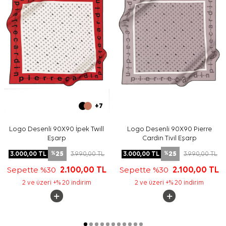
+7
Logo Desenli 90X90 İpek Twill
Logo Desenli 90X90 Pierre
Eşarp
Cardin Tivil Eşarp
25
25
3.000,00
TL
3.990,00
TL
3.000,00
TL
3.990,00
TL
%
%
Sepette %30
2.100,00
TL
Sepette %30
2.100,00
TL
2 ve üzeri +% 20 indirim
2 ve üzeri +% 20 indirim