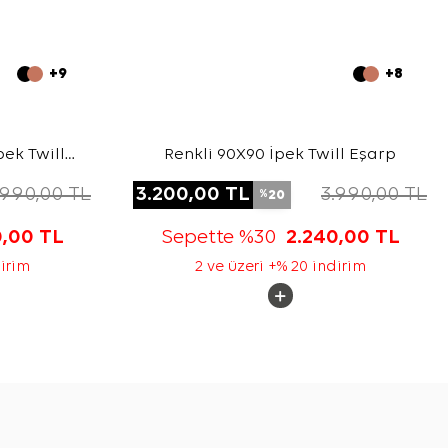
+9
+8
pek Twill
Renkli 90X90 İpek Twill Eşarp
.990,00
TL
3.200,00
TL
3.990,00
TL
20
%
0,00
TL
Sepette %30
2.240,00
TL
dirim
2 ve üzeri +% 20 indirim