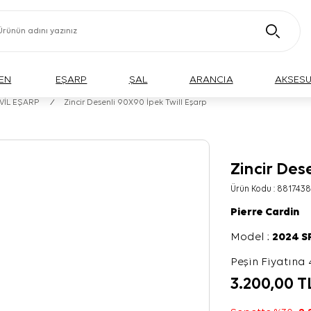
EN
EŞARP
ŞAL
ARANCIA
AKSES
İVİL EŞARP
/
Zincir Desenli 90X90 İpek Twill Eşarp
Zincir Des
Ürün Kodu :
8817438
Pierre Cardin
Model :
2024 
Peşin Fiyatına 
3.200,00
T