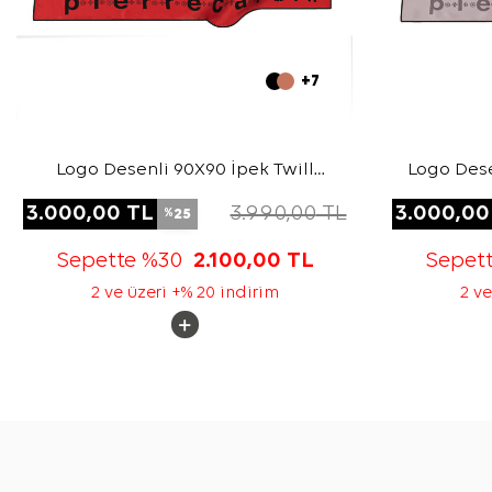
+7
Logo Desenli 90X90 İpek Twill
Logo Dese
Eşarp
3.000,00
TL
3.990,00
TL
3.000,00
25
%
Sepette %30
2.100,00
TL
Sepet
2 ve üzeri +% 20 indirim
2 ve