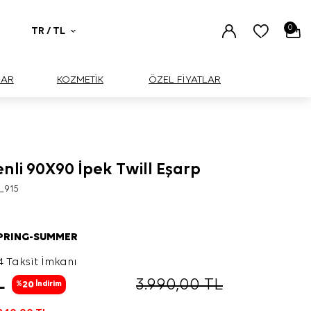
0
TR / TL
UAR
KOZMETİK
ÖZEL FİYATLAR
enli 90X90 İpek Twill Eşarp
_915
SPRING-SUMMER
4 Taksit İmkanı
L
3.990,00
TL
20
%
İndirim