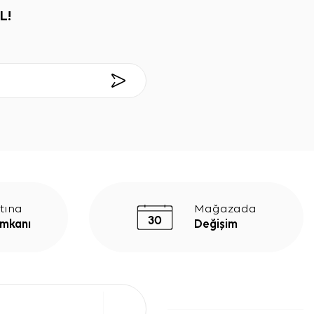
L!
tına
Mağazada
İmkanı
Değişim