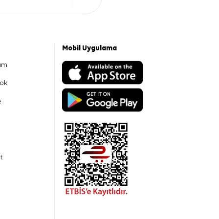
Mobil Uygulama
am
ok
e
t