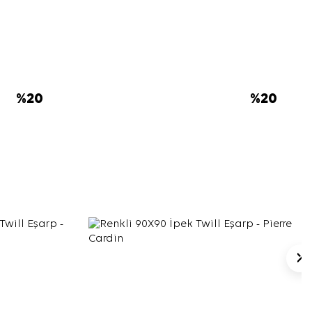
%
20
%
20