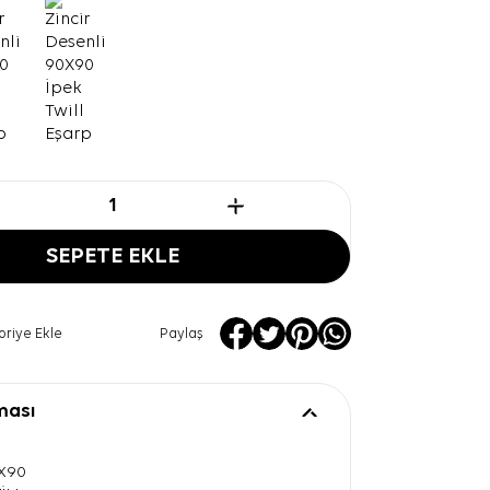
SEPETE EKLE
oriye Ekle
Paylaş
ması
0X90