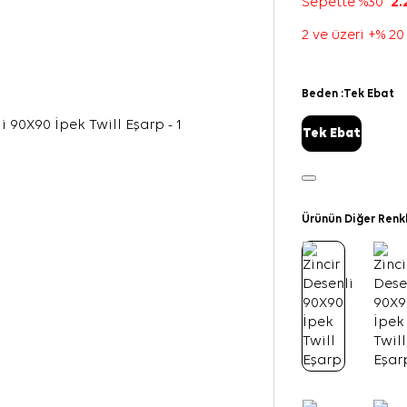
Sepette %30
2.
2 ve üzeri +% 20
Beden :
Tek Ebat
Tek Ebat
Ürünün Diğer Renk