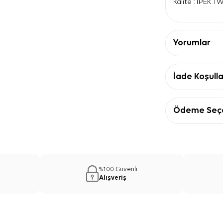
Kalite : İPEK T
Yorumlar
İade Koşulla
Ödeme Seçe
%100 Güvenli
Alışveriş