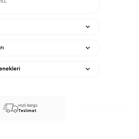
WİLL
rı
nekleri
Hızlı Kargo
Teslimat