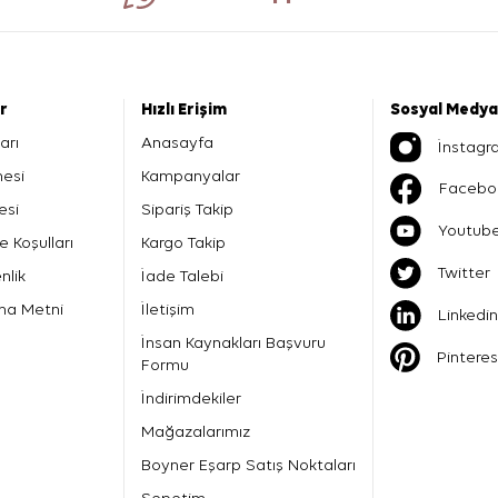
er
Hızlı Erişim
Sosyal Medya
arı
Anasayfa
İnstagr
mesi
Kampanyalar
Facebo
esi
Sipariş Takip
Youtub
e Koşulları
Kargo Takip
Twitter
nlik
İade Talebi
ma Metni
İletişim
Linkedin
İnsan Kaynakları Başvuru
Pinteres
Formu
İndirimdekiler
Mağazalarımız
Boyner Eşarp Satış Noktaları