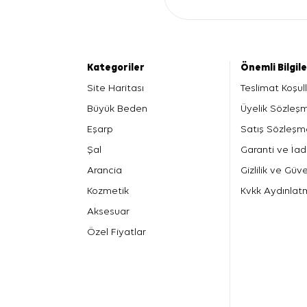
Kategoriler
Önemli Bilgil
Site Haritası
Teslimat Koşull
Büyük Beden
Üyelik Sözleş
Eşarp
Satış Sözleşm
Şal
Garanti ve İad
Arancia
Gizlilik ve Güve
Kozmetik
Kvkk Aydınlat
Aksesuar
Özel Fiyatlar