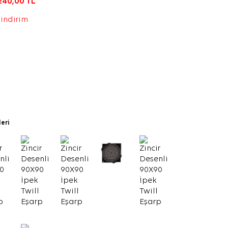
240,00
TL
 indirim
leri