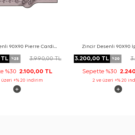
nli 90X90 Pierre Cardin
Zincir Desenli 90X90 İ
Tivil Eşarp
Eşarp
TL
3.990,00
TL
3.200,00
TL
3
25
20
%
%
te %30
2.100,00
TL
Sepette %30
2.24
 üzeri +% 20 indirim
2 ve üzeri +% 20 in