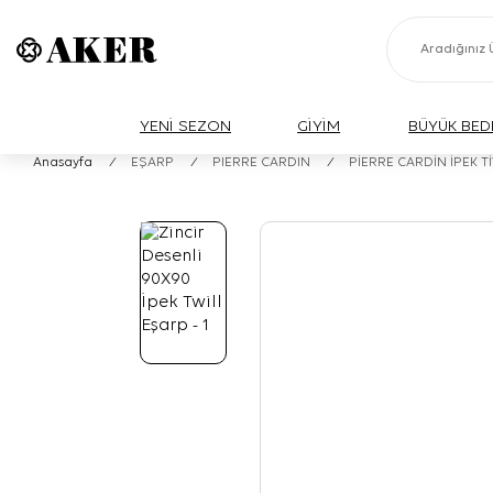
YENİ SEZON
GİYİM
BÜYÜK BED
Anasayfa
/
EŞARP
/
PIERRE CARDIN
/
PİERRE CARDİN İPEK T