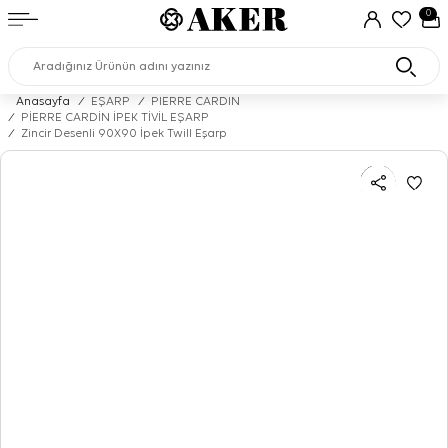
0
Anasayfa
/
EŞARP
/
PIERRE CARDIN
/
PİERRE CARDİN İPEK TİVİL EŞARP
/
Zincir Desenli 90X90 İpek Twill Eşarp