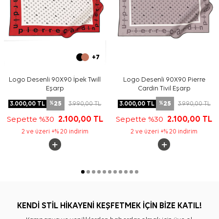
+7
Logo Desenli 90X90 İpek Twill
Logo Desenli 90X90 Pierre
Eşarp
Cardin Tivil Eşarp
25
25
3.000,00
TL
3.990,00
TL
3.000,00
TL
3.990,00
TL
%
%
Sepette %30
2.100,00
TL
Sepette %30
2.100,00
TL
2 ve üzeri +% 20 indirim
2 ve üzeri +% 20 indirim
KENDİ STİL HİKAYENİ KEŞFETMEK İÇİN BİZE KATIL!