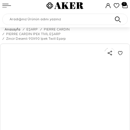
0
Anasayfa
/
EŞARP
/
PIERRE CARDIN
/
PİERRE CARDİN İPEK TİVİL EŞARP
/
Zincir Desenli 90X90 İpek Twill Eşarp