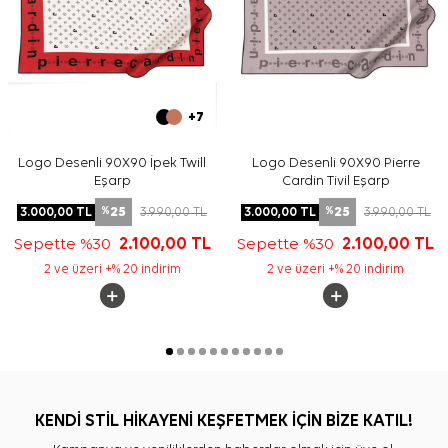
+7
Logo Desenli 90X90 İpek Twill
Logo Desenli 90X90 Pierre
Eşarp
Cardin Tivil Eşarp
25
25
3.000,00
TL
3.990,00
TL
3.000,00
TL
3.990,00
TL
%
%
Sepette %30
2.100,00
TL
Sepette %30
2.100,00
TL
2 ve üzeri +% 20 indirim
2 ve üzeri +% 20 indirim
KENDİ STİL HİKAYENİ KEŞFETMEK İÇİN BİZE KATIL!