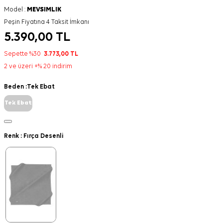
Model :
MEVSIMLIK
Peşin Fiyatına 4 Taksit İmkanı
5.390,00
TL
Sepette %30
3.773,00
TL
2 ve üzeri +% 20 indirim
Beden :
Tek Ebat
Tek Ebat
Renk :
Fırça Desenli