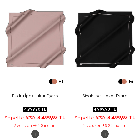
Bakım
Maksimum 30°C sıcaklıkta yıkayınız, çamaşır suyu
kullanmayınız ve sıkma işlemi yapmayınız. Yıkama ve
bakım için ürün etiketindeki talimatları izleyiniz. 30°C'yi
aşmayan hassas yıkamalarda ipek eşarp dokusunu
korumaya yardımcı olması için
Aker İpek Eşarp Şampuanı
tercih edebilirsiniz.
Sıkça Sorulan Sorular
Bu eşarp hangi kumaştan üretilmiştir?
Ölçüsü nedir?
Rengi ve deseni nasıldır?
Nasıl kombinlenir?
+6
+6
Nasıl yıkanmalıdır?
Pudra İpek Jakar Eşarp
Siyah İpek Jakar Eşarp
4.999,90
TL
4.999,90
TL
Sepette %30
3.499,93
TL
Sepette %30
3.499,93
TL
2 ve üzeri +% 20 indirim
2 ve üzeri +% 20 indirim