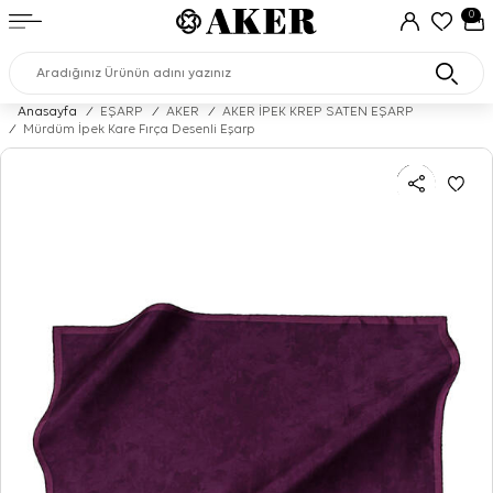
0
Anasayfa
/
EŞARP
/
AKER
/
AKER İPEK KREP SATEN EŞARP
/
Mürdüm İpek Kare Fırça Desenli Eşarp