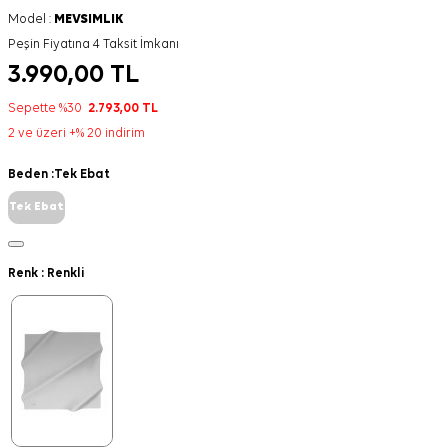
Model :
MEVSIMLIK
Peşin Fiyatına 4 Taksit İmkanı
3.990,00
TL
Sepette %30
2.793,00
TL
2 ve üzeri +% 20 indirim
Beden :
Tek Ebat
Tek Ebat
Renk :
Renkli