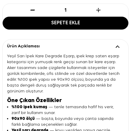
SEPETE EKLE
Ürün Açıklaması
Yeşil Sarı İpek Kare Degrade Eşarp, ipek krep saten eşarp
kategorisi için yumuşak renk geçişi sunan bir kare eşarp.
Aker tasarımını sade çizgilerle kullanmak isteyenler için
günlük kombinlerde, ofis stilinde ve özel davetlerde tercih
edilir. %100 ipek yapısı ve 90x90 ölçüsü, boyunda ya da
başta dengeli duruş sağlayarak tek parçada renkli bir
görünüm oluşturur.
Öne Çıkan Özellikler
%100 ipek kumaş
— tenle temasında hafif his verir,
zarif bir kullanım sunar.
90x90 ölçü
— başta, boyunda veya çanta sapında
farklı bağlama seçenekleri sağlar.
Yeşil sarı degrade
— koyu yeşilden sarıya geçişle