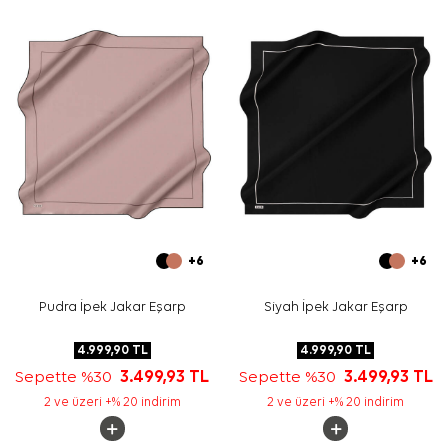
bağlama, boyun fuları veya çanta aksesuarı olarak
kullanılabilir.
Bakım
Yıkama ve bakım için ürün etiketindeki talimatları
izleyiniz. İpek ve hassas eşarp bakımında, uygun
durumlarda nazik temizlik için
Aker İpek Eşarp Şampuanı
tercih edebilirsiniz.
Sıkça Sorulan Sorular
Yeşil Sarı İpek Kare Degrade Eşarp hangi ölçüdedir?
Bu eşarbın kumaş içeriği nedir?
Renk geçişi nasıl görünür?
Bu ipek krep saten eşarp nasıl kombinlenir?
+6
+6
Pudra İpek Jakar Eşarp
Siyah İpek Jakar Eşarp
4.999,90
TL
4.999,90
TL
Sepette %30
3.499,93
TL
Sepette %30
3.499,93
TL
2 ve üzeri +% 20 indirim
2 ve üzeri +% 20 indirim