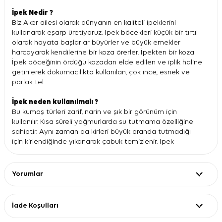
İpek Nedir ?
Biz Aker ailesi olarak dünyanın en kaliteli ipeklerini
kullanarak eşarp üretiyoruz. İpek böcekleri küçük bir tırtıl
olarak hayata başlarlar büyürler ve büyük emekler
harcayarak kendilerine bir koza örerler. İpekten bir koza
İpek böceğinin ördüğü kozadan elde edilen ve iplik haline
getirilerek dokumacılıkta kullanılan, çok ince, esnek ve
parlak tel.
İpek neden kullanılmalı ?
Bu kumaş türleri zarif, narin ve şık bir görünüm için
kullanılır. Kısa süreli yağmurlarda su tutmama özelliğine
sahiptir. Aynı zaman da kirleri büyük oranda tutmadığı
için kirlendiğinde yıkanarak çabuk temizlenir. İpek
eşarplarımız nano teknoloji ürünü kapsüller , kullandıkça
aktif hale gelerek lavanta kokusu yayar. İpek ürünlerimiz
üretimde zararlı boya ve kimyasalların kullanılmadığını
Yorumlar
belgeleyen Oeko-Tex sertifikasına sahiptir.
İpek Yıkama Nasıl Yapılmalı ?
İade Koşulları
İpek eşarplar kullanılırken kuru temizleme tercih
edilmelidir. Kuru temizlemeyi tercih etmeyenler içinse