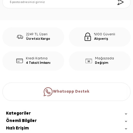
2249 TL Üzeri
%100 Güvenli
Ücretsiz Kargo
Alışveriş
Kredi Kartına
Mağazada
4 Taksit İmkanı
Değişim
Whatsapp Destek
Kategoriler
Önemli Bilgiler
Hızlı Erişim