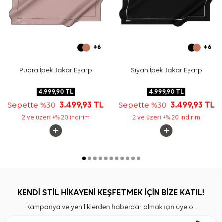
+6
+6
Pudra İpek Jakar Eşarp
Siyah İpek Jakar Eşarp
4.999,90
TL
4.999,90
TL
Sepette %30
3.499,93
TL
Sepette %30
3.499,93
TL
2 ve üzeri +% 20 indirim
2 ve üzeri +% 20 indirim
KENDİ STİL HİKAYENİ KEŞFETMEK İÇİN BİZE KATIL!
Kampanya ve yeniliklerden haberdar olmak için üye ol.