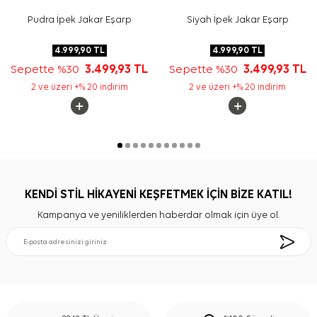
Pudra İpek Jakar Eşarp
Siyah İpek Jakar Eşarp
4.999,90
TL
4.999,90
TL
Sepette %30
3.499,93
TL
Sepette %30
3.499,93
TL
2 ve üzeri +% 20 indirim
2 ve üzeri +% 20 indirim
KENDİ STİL HİKAYENİ KEŞFETMEK İÇİN BİZE KATIL!
Kampanya ve yeniliklerden haberdar olmak için üye ol.