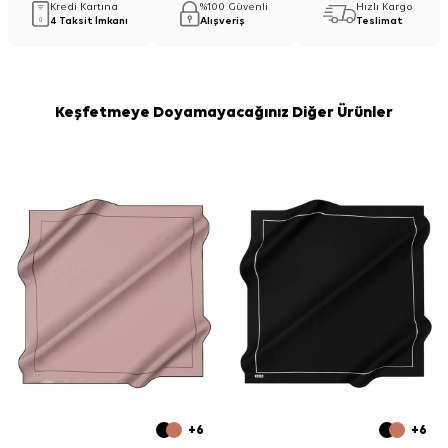
Kredi Kartına
%100 Güvenli
Hızlı Kargo
4 Taksit İmkanı
Alışveriş
Teslimat
Keşfetmeye Doyamayacağınız Diğer Ürünler
+6
+6