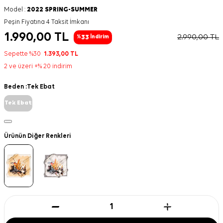
Model :
2022 SPRING-SUMMER
Peşin Fiyatına 4 Taksit İmkanı
1.990,00
TL
2.990,00
TL
33
%
İndirim
Sepette %30
1.393,00
TL
2 ve üzeri +% 20 indirim
Beden :
Tek Ebat
Tek Ebat
Ürünün Diğer Renkleri