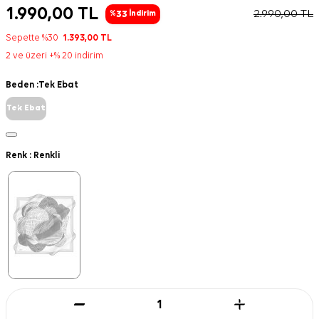
1.990,00
TL
2.990,00
TL
33
%
İndirim
Sepette %30
1.393,00
TL
2 ve üzeri +% 20 indirim
Beden :
Tek Ebat
Tek Ebat
Renk :
Renkli