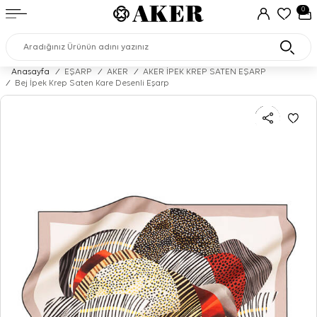
0
Anasayfa
/
EŞARP
/
AKER
/
AKER İPEK KREP SATEN EŞARP
/
Bej İpek Krep Saten Kare Desenli Eşarp