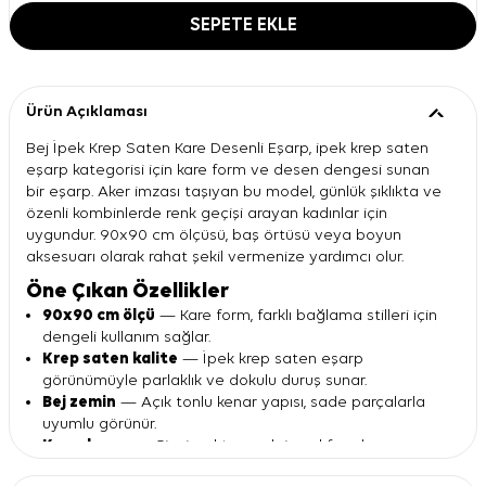
SEPETE EKLE
Ürün Açıklaması
Bej İpek Krep Saten Kare Desenli Eşarp, ipek krep saten
eşarp kategorisi için kare form ve desen dengesi sunan
bir eşarp. Aker imzası taşıyan bu model, günlük şıklıkta ve
özenli kombinlerde renk geçişi arayan kadınlar için
uygundur. 90x90 cm ölçüsü, baş örtüsü veya boyun
aksesuarı olarak rahat şekil vermenize yardımcı olur.
Öne Çıkan Özellikler
90x90 cm ölçü
— Kare form, farklı bağlama stilleri için
dengeli kullanım sağlar.
Krep saten kalite
— İpek krep saten eşarp
görünümüyle parlaklık ve dokulu duruş sunar.
Bej zemin
— Açık tonlu kenar yapısı, sade parçalarla
uyumlu görünür.
Kare desen
— Çizgi, nokta ve dairesel formlar
kombine hareket katar.