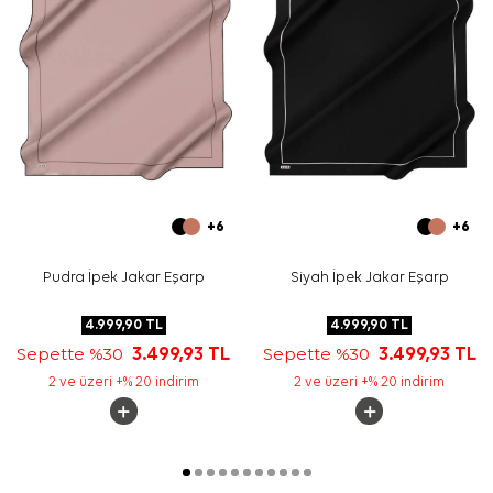
Bakım
Yıkama ve bakım için ürün etiketindeki talimatları
izleyiniz. İpek ve hassas eşarplarda elde bakım ya da
leke temizliği gerektiğinde
Aker İpek Eşarp Şampuanı
kullanabilirsiniz.
Sıkça Sorulan Sorular
Bej İpek Krep Saten Kare Desenli Eşarp ölçüsü nedir?
Bu eşarp hangi renkleri içerir?
İpek krep saten eşarp nasıl kombinlenir?
Bu model günlük kullanım için uygun mu?
+6
+6
Pudra İpek Jakar Eşarp
Siyah İpek Jakar Eşarp
4.999,90
TL
4.999,90
TL
Sepette %30
3.499,93
TL
Sepette %30
3.499,93
TL
2 ve üzeri +% 20 indirim
2 ve üzeri +% 20 indirim