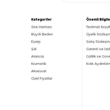
Kategoriler
Önemli Bilgil
Site Haritası
Teslimat Koşull
Büyük Beden
Üyelik Sözleş
Eşarp
Satış Sözleşm
Şal
Garanti ve İad
Arancia
Gizlilik ve Güve
Kozmetik
Kvkk Aydınlat
Aksesuar
Özel Fiyatlar