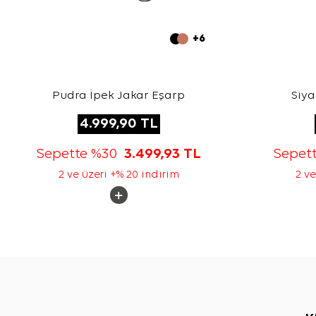
+6
Pudra İpek Jakar Eşarp
Siya
4.999,90
TL
Sepette %30
3.499,93
TL
Sepet
2 ve üzeri +% 20 indirim
2 ve