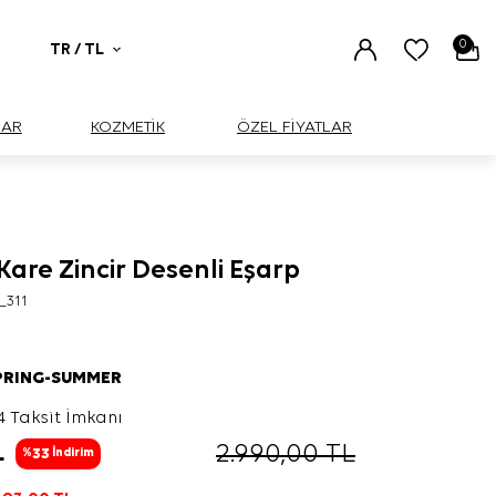
0
TR / TL
UAR
KOZMETİK
ÖZEL FİYATLAR
Kare Zincir Desenli Eşarp
_311
PRING-SUMMER
4 Taksit İmkanı
L
2.990,00
TL
33
%
İndirim