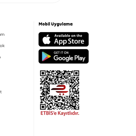
Mobil Uygulama
am
ok
e
t