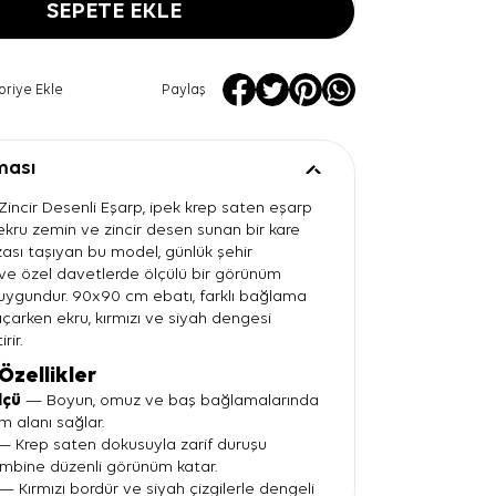
SEPETE EKLE
oriye Ekle
Paylaş
ması
Zincir Desenli Eşarp, ipek krep saten eşarp
 ekru zemin ve zincir desen sunan bir kare
zası taşıyan bu model, günlük şehir
ve özel davetlerde ölçülü bir görünüm
n uygundur. 90x90 cm ebatı, farklı bağlama
 açarken ekru, kırmızı ve siyah dengesi
rir.
Özellikler
lçü
— Boyun, omuz ve baş bağlamalarında
ım alanı sağlar.
 Krep saten dokusuyla zarif duruşu
ombine düzenli görünüm katar.
— Kırmızı bordür ve siyah çizgilerle dengeli