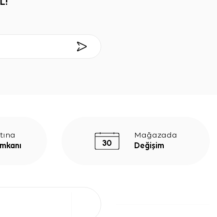
L!
tına
Mağazada
İmkanı
Değişim