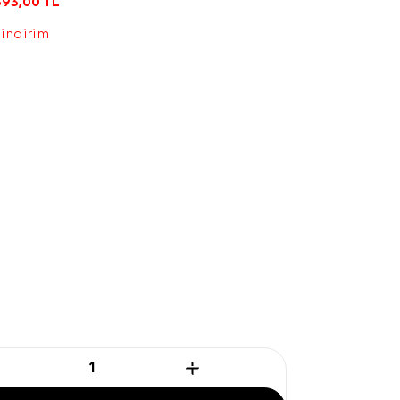
393,00
TL
 indirim