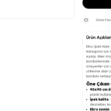
Ürünü Fav
Ürün Açıkla
Ekru İpek Kare 
kategorisi için
eşarp. Aker im
kombinlerinde 
isteyenler içi
stillerine alan
kombini netleşti
Öne Çıkan 
90x90 cm ö
pratik kullan
İpek kalite
—
destekler, k
Ekru zemin