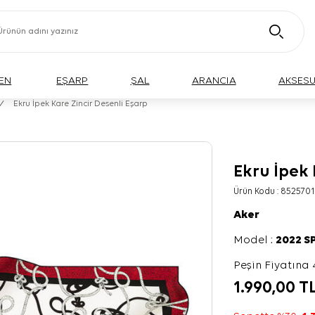
EN
EŞARP
ŞAL
ARANCIA
AKSES
/
Ekru İpek Kare Zincir Desenli Eşarp
Ekru İpek 
Ürün Kodu :
8525701
Aker
Model :
2022 S
Peşin Fiyatına 
1.990,00
T