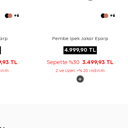
+6
+6
şarp
Pembe İpek Jakar Eşarp
4.999,90
TL
9,93
TL
Sepette %30
3.499,93
TL
dirim
2 ve üzeri +% 20 indirim