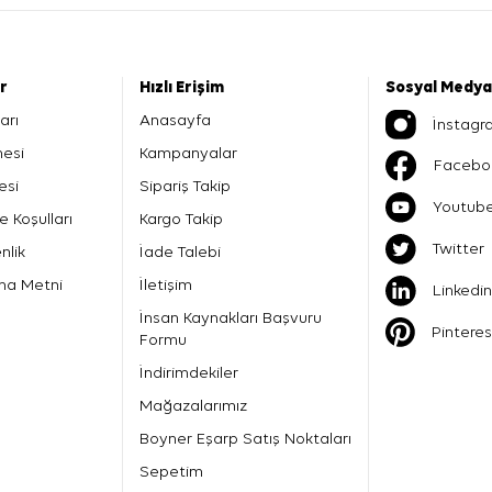
er
Hızlı Erişim
Sosyal Medya
arı
Anasayfa
İnstagr
mesi
Kampanyalar
Facebo
esi
Sipariş Takip
Youtub
e Koşulları
Kargo Takip
Twitter
nlik
İade Talebi
ma Metni
İletişim
Linkedin
İnsan Kaynakları Başvuru
Pinteres
Formu
İndirimdekiler
Mağazalarımız
Boyner Eşarp Satış Noktaları
Sepetim