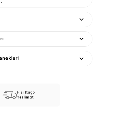
oluşturur.
n
— Klasik eşarp stiline hareket kazandırır,
ı canlandırır.
 90x90 cm yapısıyla farklı katlama ve
eneklerine uyum sağlar.
ları
rı
Değer
x90 cm
ek
nekleri
ep saten
re
ru
ncir desenli, kırmızı bordürlü
are Zincir Desenli Eşarp
Hızlı Kargo
nerisi
Teslimat
incir Desenli Eşarp, siyah, ekru, kırmızı ve
 kolayca uyum sağlar. Düz renk gömlek, uzun
e elbiselerle kullanarak desenin öne
yabilirsiniz. İpek krep saten eşarp formu,
ğlama hem de omuz üzerine serbest