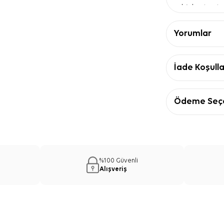
bir kontrast 
Zincir dese
sade parçalar
Yorumlar
Kare form
—
bağlama seç
Ürün Detay
İade Koşulla
Özellik
Ebat
90
Kalite
İp
Ödeme Seçe
Kumaş tipi
Kr
Form
Ka
Zemin rengi
Ek
Desen
Zi
Ekru İpek K
%100 Güvenli
Kullanım Ö
Alışveriş
Ekru İpek Kare Z
bej tonlarıyla
ceket veya sad
çıkmasını sağla
hem klasik ba