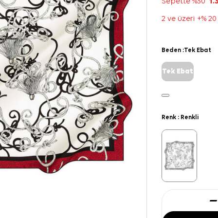
Sepette %30
1.
2 ve üzeri +% 20
Beden :
Tek Ebat
Tek Ebat
Renk :
Renkli