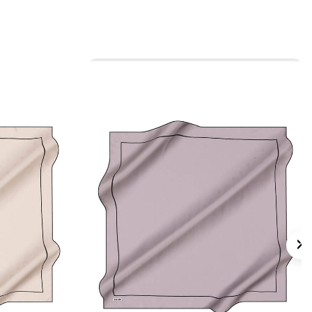
ygundur.
 için ürün etiketindeki talimatları izleyiniz.
s eşarplarda elde hassas bakım
ker İpek Eşarp Şampuanı
kullanabilirsiniz.
lan Sorular
re Zincir Desenli Eşarp ölçüsü nedir?
umaş kalitesi nedir?
nk görünümü nasıldır?
erle kullanılabilir?