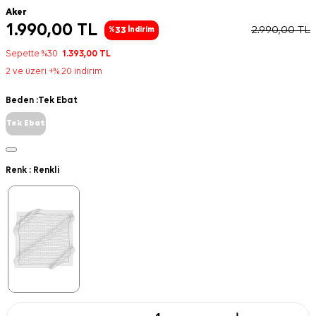
Aker
1.990,00
TL
2.990,00
TL
33
%
İndirim
Sepette %30
1.393,00
TL
2 ve üzeri +% 20 indirim
Beden :
Tek Ebat
Tek Ebat
Renk :
Renkli