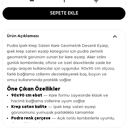
SEPETE EKLE
Ürün Açıklaması
Pudra İpek Krep Saten Kare Geometrik Desenli Eşarp,
ipek krep saten eşarp kategorisi için pudra zeminli
geometrik görünüm sunan bir kare eşarp. Aker stilini
günlük kombinlerde, ofiste ve özel davetlerde sade bir
vurgu arayan kullanıcılar için uygundur. 90x90 cm ölçüsü,
farklı bağlama stillerini destekleyerek baş, boyun ve
omuz kullanımında pratiklik sağlar.
Öne Çıkan Özellikler
90x90 cm ebat
— Kare formu sayesinde klasik ve
hacimli bağlama stillerine uyum sağlar.
Krep saten kalite
— İpek krep saten eşarp
görünümünü yumuşak parlaklıkla tamamlar.
Pudra renk çerçeve
— Açık tonlu kombinlerle uyumlu,
dengeli bir renk geçişi sunar.