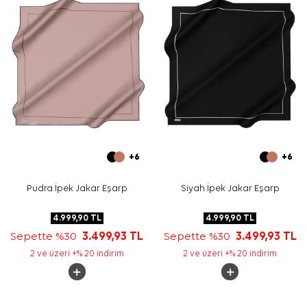
Yıkama ve bakım için ürün etiketindeki talimatları
izleyiniz. İpek ve hassas eşarpların elde hassas
bakımında
Aker İpek Eşarp Şampuanı
kullanarak dokuyu
korumaya destek olabilirsiniz.
Sıkça Sorulan Sorular
Bu eşarbın ölçüsü nedir?
Deseni nasıl bir görünüme sahiptir?
Hangi kombinlerle kullanılabilir?
Bu ürün hangi kalite grubundadır?
+6
+6
Pudra İpek Jakar Eşarp
Siyah İpek Jakar Eşarp
4.999,90
TL
4.999,90
TL
Sepette %30
3.499,93
TL
Sepette %30
3.499,93
TL
2 ve üzeri +% 20 indirim
2 ve üzeri +% 20 indirim