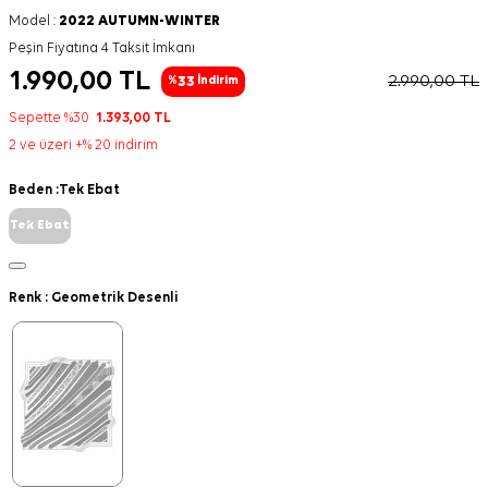
Model :
2022 AUTUMN-WINTER
Peşin Fiyatına 4 Taksit İmkanı
1.990,00
TL
2.990,00
TL
33
%
İndirim
Sepette %30
1.393,00
TL
2 ve üzeri +% 20 indirim
Beden :
Tek Ebat
Tek Ebat
Renk :
Geometrik Desenli