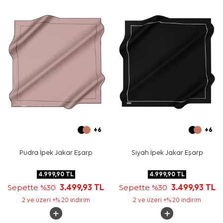
Bakım
Yıkama ve bakım için ürün etiketindeki talimatları
izleyiniz. İpek ve hassas eşarplarda nazik bakım için
Aker
İpek Eşarp Şampuanı
tercih edebilirsiniz.
Sıkça Sorulan Sorular
Bu eşarbın ölçüsü nedir?
Ürün hangi malzemeden üretilmiştir?
Desen ve renk görünümü nasıldır?
Hangi kombinlerle kullanılabilir?
+6
+6
Pudra İpek Jakar Eşarp
Siyah İpek Jakar Eşarp
4.999,90
TL
4.999,90
TL
Sepette %30
3.499,93
TL
Sepette %30
3.499,93
TL
2 ve üzeri +% 20 indirim
2 ve üzeri +% 20 indirim