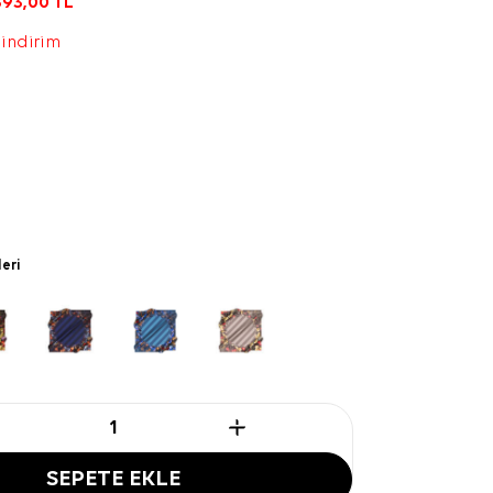
393,00
TL
 indirim
leri
SEPETE EKLE