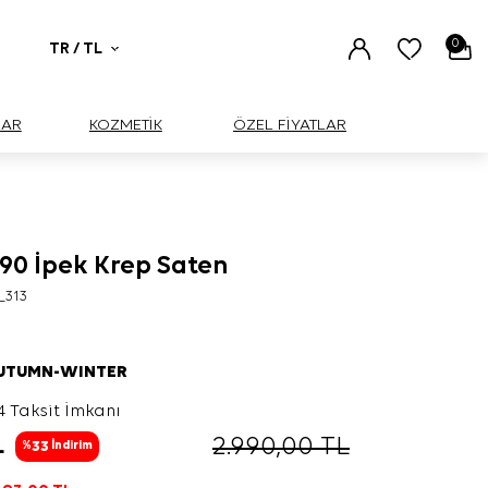
0
TR / TL
UAR
KOZMETİK
ÖZEL FİYATLAR
X90 İpek Krep Saten
_313
AUTUMN-WINTER
4 Taksit İmkanı
L
2.990,00
TL
33
%
İndirim