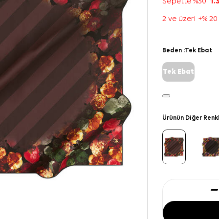
Sepette %30
1.
2 ve üzeri +% 20
Beden :
Tek Ebat
Tek Ebat
Ürünün Diğer Renk