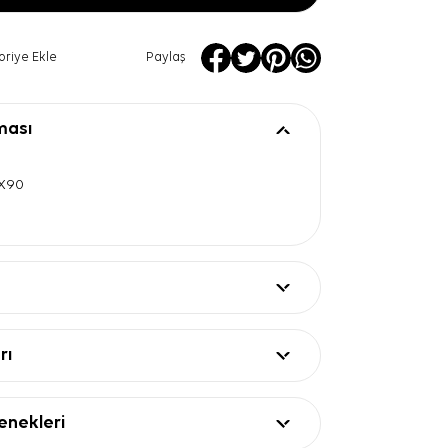
oriye Ekle
Paylaş
ması
0X90
rı
nekleri