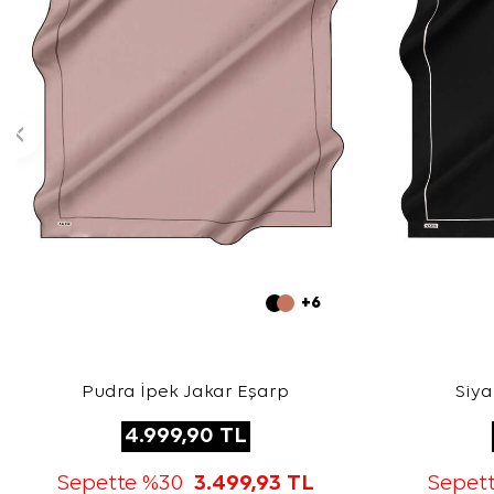
+6
Pudra İpek Jakar Eşarp
Siya
4.999,90
TL
Sepette %30
3.499,93
TL
Sepet