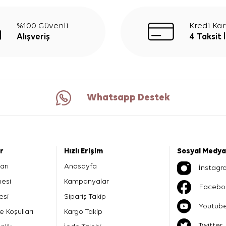
%100 Güvenli
Kredi Kar
Alışveriş
4 Taksit 
Whatsapp Destek
er
Hızlı Erişim
Sosyal Medya
arı
Anasayfa
İnstagr
mesi
Kampanyalar
Facebo
esi
Sipariş Takip
Youtub
e Koşulları
Kargo Takip
Twitter