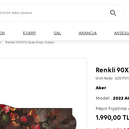
EN
EŞARP
ŞAL
ARANCIA
AKSES
/
Renkli 90X90 İpek Krep Saten
Renkli 90
Ürün Kodu :
6251701
Aker
Model :
2022 
Peşin Fiyatına 
1.990,00
T