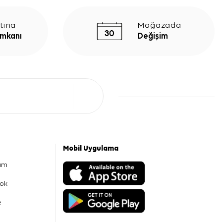
tına
Mağazada
İmkanı
Değişim
Mobil Uygulama
am
ok
e