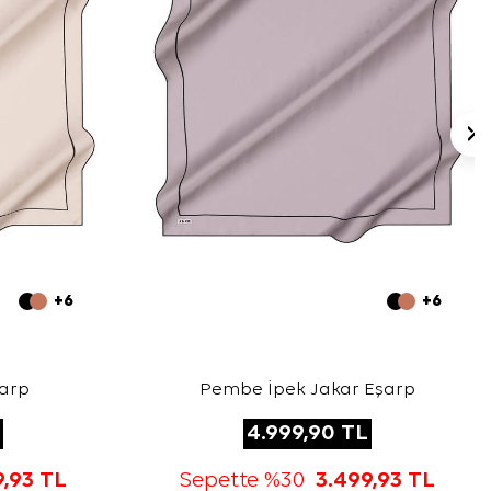
+6
+6
şarp
Pembe İpek Jakar Eşarp
4.999,90
TL
9,93
TL
Sepette %30
3.499,93
TL