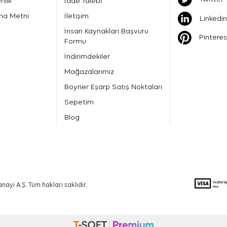
nlik
İade Talebi
ma Metni
İletişim
Linkedin
İnsan Kaynakları Başvuru
Pinteres
Formu
İndirimdekiler
Mağazalarımız
Boyner Eşarp Satış Noktaları
Sepetim
Blog
nayi A.Ş. Tüm hakları saklıdır.