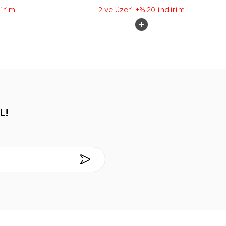
dirim
2 ve üzeri +% 20 indirim
L!