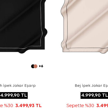
+6
h İpek Jakar Eşarp
Bej İpek Jakar E
4.999,90
TL
4.999,90
TL
te %30
3.499,93
TL
Sepette %30
3.49