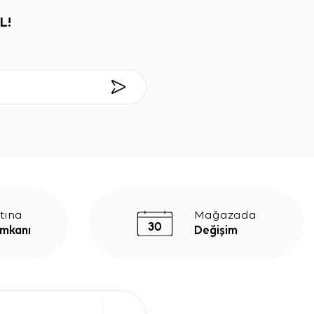
L!
tına
Mağazada
İmkanı
Değişim