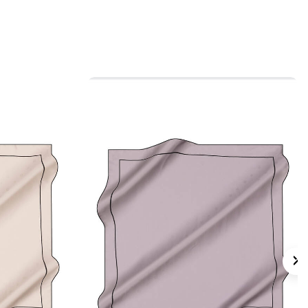
yabilirsiniz. Özel günlerde sade takılarla,
mda ise minimal çantalarla
iniz.
 için ürün etiketindeki talimatları izleyiniz.
s eşarp bakımında, uygun durumlarda
Aker
mpuanı
ile nazik temizlik desteği alabilirsiniz.
lan Sorular
rep Saten Kare Desenli Eşarp ölçüsü nedir?
gi renklerle kombinlenir?
 nasıldır?
lük kullanım için uygun mu?