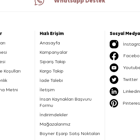
Whatsapp Destek
er
Hızlı Erişim
Sosyal Medya
arı
Anasayfa
İnstagr
mesi
Kampanyalar
Facebo
esi
Sipariş Takip
Youtub
e Koşulları
Kargo Takip
Twitter
nlik
İade Talebi
ma Metni
İletişim
Linkedin
İnsan Kaynakları Başvuru
Pinteres
Formu
İndirimdekiler
Mağazalarımız
Boyner Eşarp Satış Noktaları