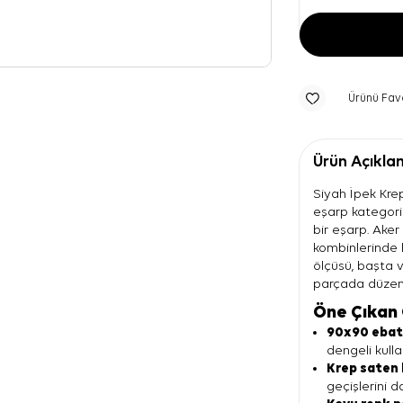
Ürünü Fav
Ürün Açıkla
Siyah İpek Kre
eşarp kategori
bir eşarp. Aker
kombinlerinde 
ölçüsü, başta 
parçada düzenl
Öne Çıkan 
90x90 eba
dengeli kulla
Krep saten 
geçişlerini d