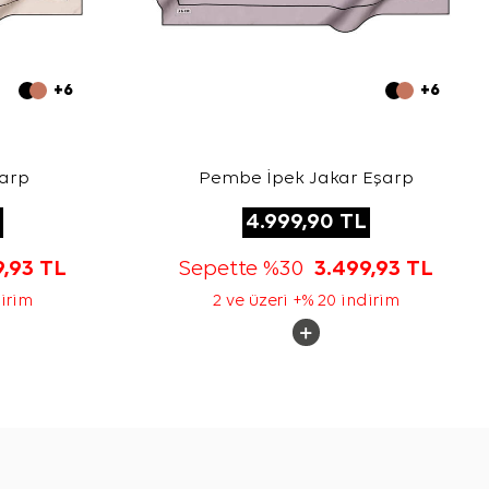
+6
+6
şarp
Pembe İpek Jakar Eşarp
4.999,90
TL
9,93
TL
Sepette %30
3.499,93
TL
dirim
2 ve üzeri +% 20 indirim