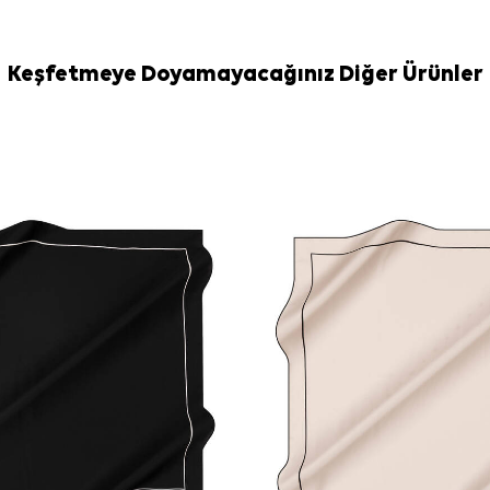
çıkmasını sağla
günlük kullanı
tamamlayabilirs
Keşfetmeye Doyamayacağınız Diğer Ürünler
Bakım
Yıkama ve bakım
İpek ve hassa
İpek Eşarp Şa
Sıkça Soru
Siyah İpek K
Bu eşarp han
Desen yapısı
Bu eşarp gün