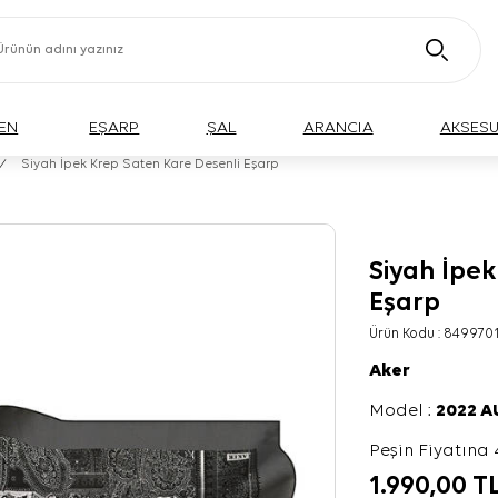
EN
EŞARP
ŞAL
ARANCIA
AKSES
/
Siyah İpek Krep Saten Kare Desenli Eşarp
Siyah İpek
Eşarp
Ürün Kodu :
8499701
Aker
Model :
2022 
Peşin Fiyatına 
1.990,00
T