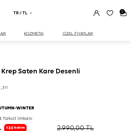
0
TR / TL
UAR
KOZMETİK
ÖZEL FİYATLAR
 Krep Saten Kare Desenli
_311
AUTUMN-WINTER
4 Taksit İmkanı
L
2.990,00
TL
33
%
İndirim