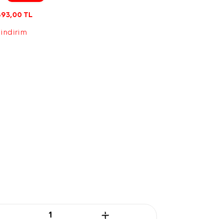
393,00
TL
 indirim