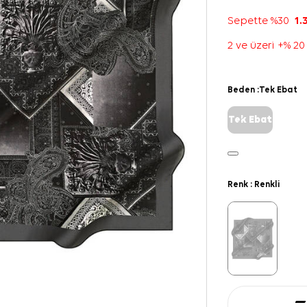
Sepette %30
1.
2 ve üzeri +% 20
Beden :
Tek Ebat
Tek Ebat
Renk :
Renkli