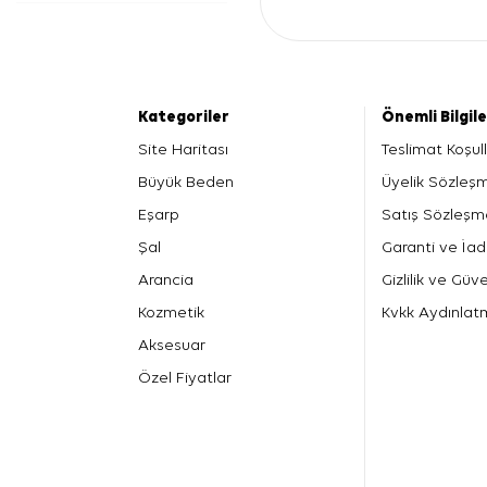
Kategoriler
Önemli Bilgil
Site Haritası
Teslimat Koşull
Büyük Beden
Üyelik Sözleş
Eşarp
Satış Sözleşm
Şal
Garanti ve İad
Arancia
Gizlilik ve Güve
Kozmetik
Kvkk Aydınlat
Aksesuar
Özel Fiyatlar