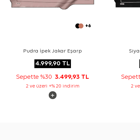
+6
Pudra İpek Jakar Eşarp
Siya
4.999,90
TL
Sepette %30
3.499,93
TL
Sepet
2 ve üzeri +% 20 indirim
2 ve