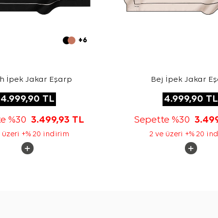
+6
h İpek Jakar Eşarp
Bej İpek Jakar E
4.999,90
TL
4.999,90
TL
te %30
3.499,93
TL
Sepette %30
3.49
 üzeri +% 20 indirim
2 ve üzeri +% 20 in