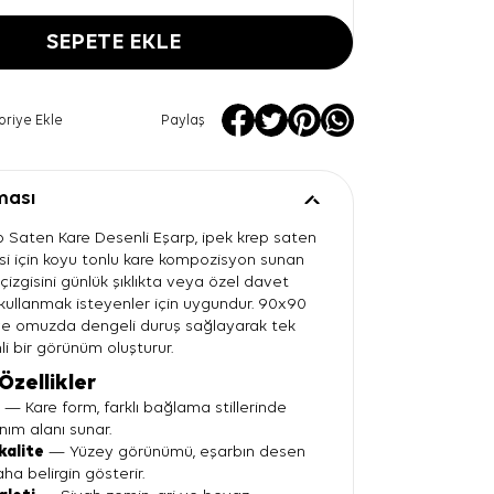
SEPETE EKLE
oriye Ekle
Paylaş
ması
p Saten Kare Desenli Eşarp, ipek krep saten
si için koyu tonlu kare kompozisyon sunan
 çizgisini günlük şıklıkta veya özel davet
kullanmak isteyenler için uygundur. 90x90
ve omuzda dengeli duruş sağlayarak tek
i bir görünüm oluşturur.
Özellikler
t
— Kare form, farklı bağlama stillerinde
nım alanı sunar.
kalite
— Yüzey görünümü, eşarbın desen
aha belirgin gösterir.