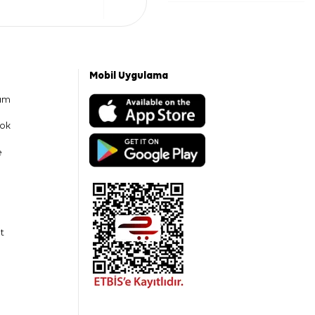
Mobil Uygulama
am
ok
e
t