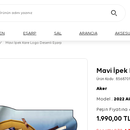
EN
EŞARP
ŞAL
ARANCIA
AKSES
/
Mavi İpek Kare Logo Desenli Eşarp
Mavi İpek
Ürün Kodu :
856870
Aker
Model :
2022 
Peşin Fiyatına 
1.990,00
T