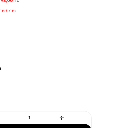
393,00
TL
 indirim
i