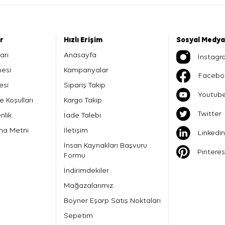
er
Hızlı Erişim
Sosyal Medya
arı
Anasayfa
İnstagr
mesi
Kampanyalar
Facebo
esi
Sipariş Takip
Youtub
e Koşulları
Kargo Takip
Twitter
nlik
İade Talebi
ma Metni
İletişim
Linkedin
İnsan Kaynakları Başvuru
Pinteres
Formu
İndirimdekiler
Mağazalarımız
Boyner Eşarp Satış Noktaları
Sepetim