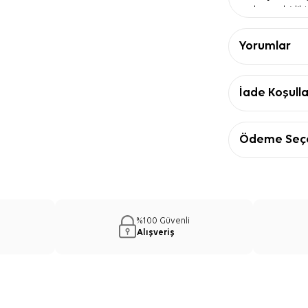
duruşu birlik
Mavi logo d
belirgin bir 
Yorumlar
Kare form
—
boyunda rahat
Ürün Detay
İade Koşulla
Özellik
Ürün tipi
Kar
Ebat
90 
Ödeme Seçe
Kalite
İpe
Kumaş tipi
Kre
Renk
Mavi
Desen
Logo
Mavi İpek 
%100 Güvenli
Önerisi
Alışveriş
Mavi İpek Kare
ve bej parçalar
blazer ceket v
öne çıkmasını s
bağlayarak günl