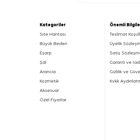
Kategoriler
Önemli Bilgil
Site Haritası
Teslimat Koşull
Büyük Beden
Üyelik Sözleş
Eşarp
Satış Sözleşm
Şal
Garanti ve İad
Arancia
Gizlilik ve Güve
Kozmetik
Kvkk Aydınlat
Aksesuar
Özel Fiyatlar