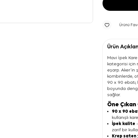
Ürünü Fav
Ürün Açıkla
Mavi İpek Kare
kategorisi için
eşarp. Aker’in ş
kombinlerde, ofi
90 x 90 ebatı,
boyunda dengel
sağlar.
Öne Çıkan 
90 x 90 eba
kullanışlı ka
İpek kalite
—
zarif bir kull
Krep saten 