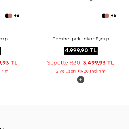
+6
+6
şarp
Pembe İpek Jakar Eşarp
4.999,90
TL
9,93
TL
Sepette %30
3.499,93
TL
dirim
2 ve üzeri +% 20 indirim