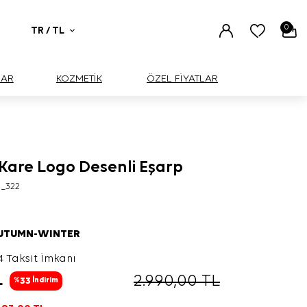
0
TR / TL
UAR
KOZMETİK
ÖZEL FİYATLAR
 Kare Logo Desenli Eşarp
1_322
AUTUMN-WINTER
4 Taksit İmkanı
L
2.990,00
TL
33
%
İndirim