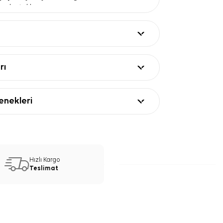
te destekler.
esen
— altın tonlu büyük motifle kombine
odak kazandırır.
 90 x 90 ölçüsüyle başta, omuzda veya
 kullanılır.
ları
rı
Değer
e eşarp
x 90
nekleri
k
p saten
 tonları, altın tonlu desen
 ve şerit desenli
Eşarp Kullanım ve Kombin
Hızlı Kargo
Teslimat
 Logo Desenli Eşarp, lacivert, krem, beyaz
la kolay uyum sağlar. Düz renk trençkot,
eya sade gömleklerle kullanarak desenin
ağlayabilirsiniz. Boyunda fular gibi
ük stile ölçülü bir vurgu ekleyebilirsiniz.