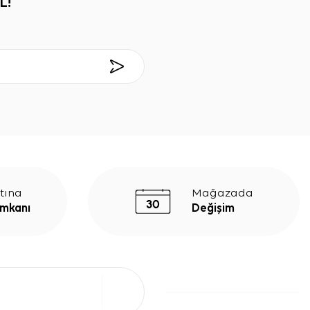
L!
tına
Mağazada
İmkanı
Değişim