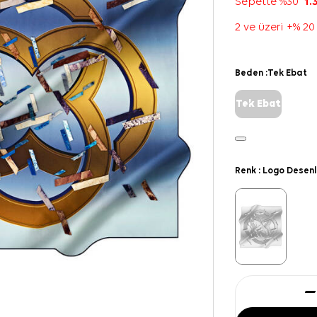
Sepette %30
1.
2 ve üzeri +% 20
Beden :
Tek Ebat
Tek Ebat
Renk :
Logo Desenl