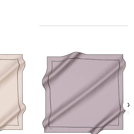
 için ürün etiketindeki talimatları izleyiniz.
s eşarpların elde hassas bakımında
Aker
mpuanı
kullanmayı tercih edebilirsiniz.
lan Sorular
re Logo Desenli Eşarp hangi ölçüdedir?
ngi kumaş tipindedir?
ngi renkler öne çıkar?
 hangi kombinlerle kullanılabilir?