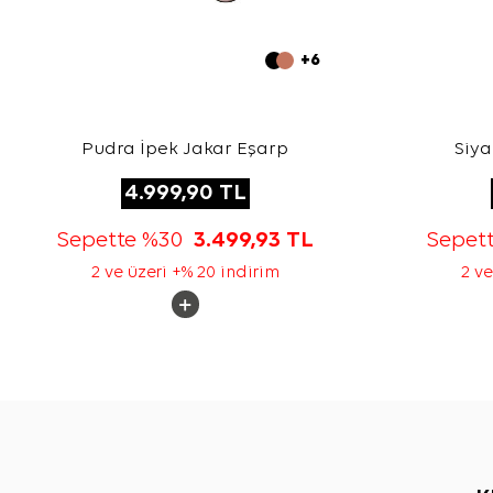
+6
Pudra İpek Jakar Eşarp
Siya
4.999,90
TL
Sepette %30
3.499,93
TL
Sepet
2 ve üzeri +% 20 indirim
2 ve