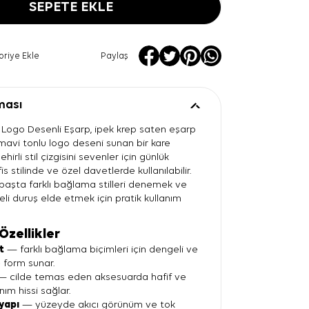
SEPETE EKLE
oriye Ekle
Paylaş
ması
 Logo Desenli Eşarp, ipek krep saten eşarp
 mavi tonlu logo deseni sunan bir kare
ehirli stil çizgisini sevenler için günlük
s stilinde ve özel davetlerde kullanılabilir.
 başta farklı bağlama stilleri denemek ve
i duruş elde etmek için pratik kullanım
Özellikler
t
— farklı bağlama biçimleri için dengeli ve
re form sunar.
 cilde temas eden aksesuarda hafif ve
anım hissi sağlar.
yapı
— yüzeyde akıcı görünüm ve tok