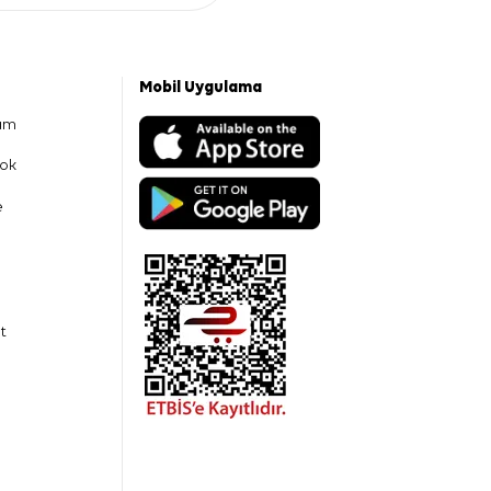
Mobil Uygulama
am
ok
e
t