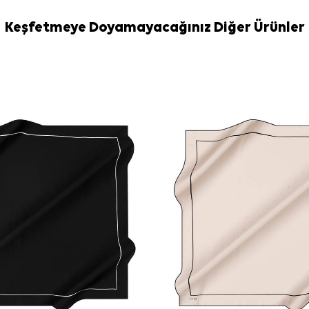
Bakım
Yıkama ve bakım
Keşfetmeye Doyamayacağınız Diğer Ürünler
İpek ve hassa
İpek Eşarp Şa
Sıkça Soru
Mavi İpek Ka
Bu eşarp ha
Deseninde ha
Bu ipek eşarp