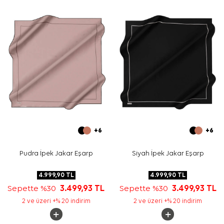
edebilirsiniz.
Bakım
Yıkama ve bakım için ürün etiketindeki talimatları
izleyiniz. İpek ve hassas eşarplarda elde nazik bakım
gerektiğinde
Aker İpek Eşarp Şampuanı
kullanabilirsiniz.
Sıkça Sorulan Sorular
Bu eşarbın ölçüsü nedir?
Desen ve renk görünümü nasıldır?
Hangi kombinlerle kullanılabilir?
Bu ürün hangi kumaş türündedir?
+6
+6
Pudra İpek Jakar Eşarp
Siyah İpek Jakar Eşarp
4.999,90
TL
4.999,90
TL
Sepette %30
3.499,93
TL
Sepette %30
3.499,93
TL
2 ve üzeri +% 20 indirim
2 ve üzeri +% 20 indirim