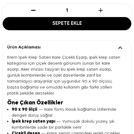
SEPETE EKLE
Ürün Açıklaması
Krem İpek Krep Saten Kare Çiçekli Eşarp, ipek krep saten
kategorisi için çiçek desenli görünüm sunan bir kare
eşarp. Aker imzası taşıyan bu ipek krep saten eşarp,
günlük kombinlerde ve özel davetlerde zarif bir
tamamlayıcı arayanlar için uygundur. 90 x 90 ölçüsü,
başta bağlama ve omuzda kullanım gibi farklı stilleri
pratik şekilde destekler.
Öne Çıkan Özellikler
90 x 90 ölçü
— Kare form, klasik bağlama stillerinde
dengeli duruş sağlar.
İpek krep saten yapı
— Yumuşak dokulu yüzey, şık
kombinlerde sade bir parlaklık verir.
Çiçekli desen
— Krem zemin üzerindeki renkli çiçekler