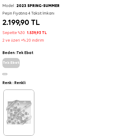
Model :
2023 SPRING-SUMMER
Peşin Fiyatına 4 Taksit İmkanı
2.199,90
TL
Sepette %30
1.539,93
TL
2 ve üzeri +% 20 indirim
Beden :
Tek Ebat
Tek Ebat
Renk :
Renkli