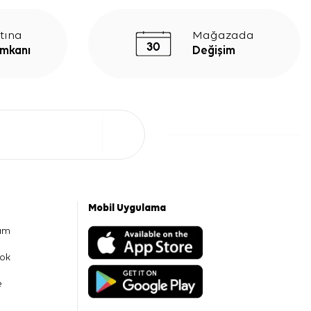
tına
Mağazada
İmkanı
Değişim
Mobil Uygulama
am
ok
e