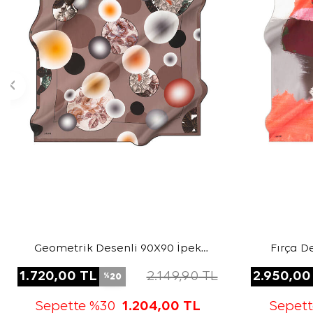
Geometrik Desenli 90X90 İpek
Fırça D
Twill Eşarp
1.720,00
TL
2.149,90
TL
2.950,00
20
%
Sepette %30
1.204,00
TL
Sepet