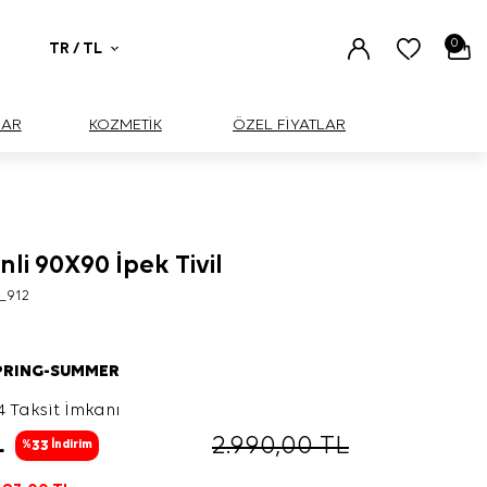
0
TR / TL
UAR
KOZMETİK
ÖZEL FİYATLAR
nli 90X90 İpek Tivil
_912
PRING-SUMMER
4 Taksit İmkanı
L
2.990,00
TL
33
%
İndirim