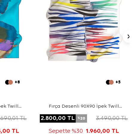
+8
+5
ek Twill
Fırça Desenli 90X90 İpek Twill
Eşarp
.690,01
TL
2.800,00
TL
3.490,00
TL
20
%
5,00
TL
Sepette %30
1.960,00
TL