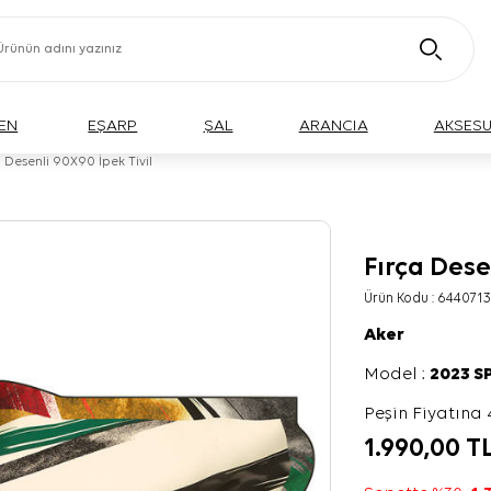
EN
EŞARP
ŞAL
ARANCIA
AKSES
a Desenli 90X90 İpek Tivil
Fırça Dese
Ürün Kodu :
6440713
Aker
Model :
2023 S
Peşin Fiyatına 
1.990,00
T