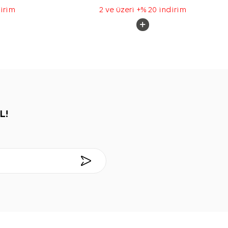
dirim
2 ve üzeri +% 20 indirim
L!