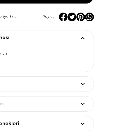
oriye Ekle
Paylaş
ması
0X90
rı
nekleri