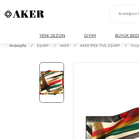
YENİ SEZON
GİYİM
BÜYÜK BED
Anasayfa
/
EŞARP
/
AKER
/
AKER İPEK TİVİL EŞARP
/
Fırç