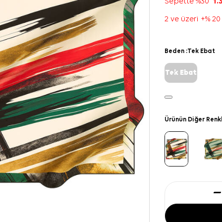
Sepette %30
1.
2 ve üzeri +% 20
Beden :
Tek Ebat
Tek Ebat
Ürünün Diğer Renk