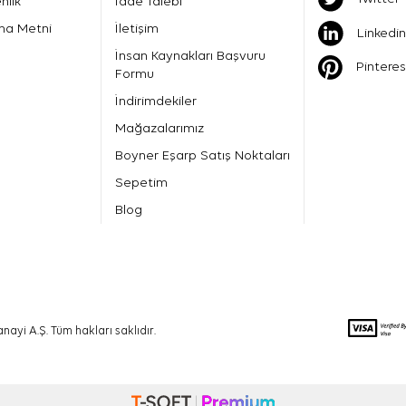
nlik
İade Talebi
ma Metni
İletişim
Linkedin
İnsan Kaynakları Başvuru
Pinteres
Formu
İndirimdekiler
Mağazalarımız
Boyner Eşarp Satış Noktaları
Sepetim
Blog
nayi A.Ş. Tüm hakları saklıdır.