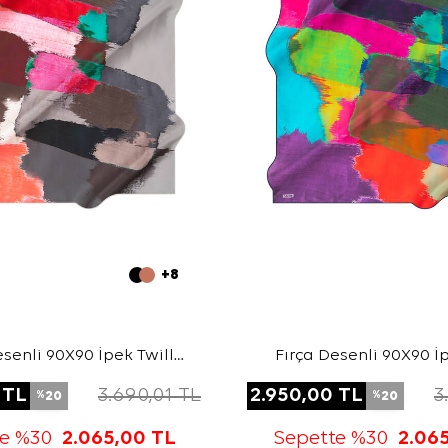
+8
esenli 90X90 İpek Twill
Fırça Desenli 90X90 İp
Eşarp
Eşarp
TL
3.690,01
TL
2.950,00
TL
3
20
20
%
%
te %30
2.065,00
TL
Sepette %30
2.06