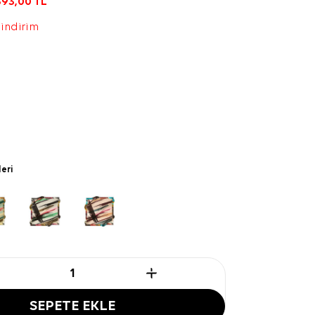
393,00
TL
 indirim
leri
SEPETE EKLE