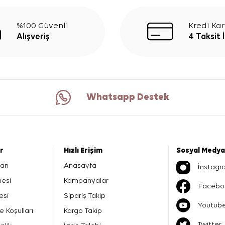
%100 Güvenli
Kredi Kar
Alışveriş
4 Taksit 
Whatsapp Destek
er
Hızlı Erişim
Sosyal Medya
arı
Anasayfa
İnstagr
mesi
Kampanyalar
Facebo
esi
Sipariş Takip
Youtub
e Koşulları
Kargo Takip
Twitter