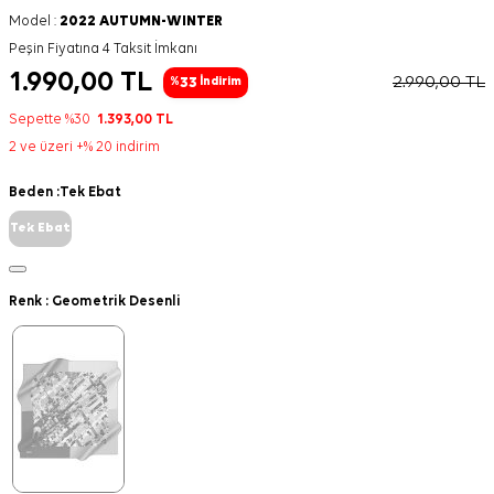
Model :
2022 AUTUMN-WINTER
Peşin Fiyatına 4 Taksit İmkanı
1.990,00
TL
2.990,00
TL
33
%
İndirim
Sepette %30
1.393,00
TL
2 ve üzeri +% 20 indirim
Beden :
Tek Ebat
Tek Ebat
Renk :
Geometrik Desenli