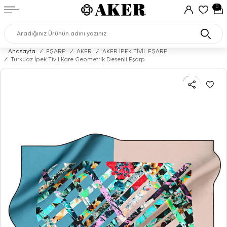
0
Anasayfa
/
EŞARP
/
AKER
/
AKER İPEK TİVİL EŞARP
/
Turkuaz İpek Tivil Kare Geometrik Desenli Eşarp