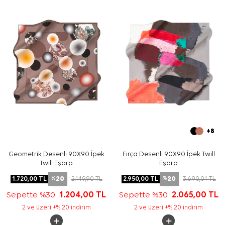
Yıkama ve bakım için ürün etiketindeki talimatları
izleyiniz. İpek ve hassas eşarplarda elde hassas bakım
veya leke temizliği gerektiğinde
Aker İpek Eşarp
Şampuanı
kullanabilirsiniz.
Sıkça Sorulan Sorular
Turkuaz İpek Tivil Kare Geometrik Desenli Eşarp ölçüsü
nedir?
Bu eşarp hangi malzemeden üretilmiştir?
İpek tivil eşarp hangi renklerle kombinlenir?
Desen görünümü nasıldır?
+8
Geometrik Desenli 90X90 İpek
Fırça Desenli 90X90 İpek Twill
Twill Eşarp
Eşarp
20
20
1.720,00
TL
2.149,90
TL
2.950,00
TL
3.690,01
TL
%
%
Sepette %30
1.204,00
TL
Sepette %30
2.065,00
TL
2 ve üzeri +% 20 indirim
2 ve üzeri +% 20 indirim