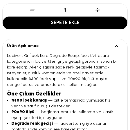
SEPETE EKLE
Ürün Açıklaması
Lacivert Gri İpek Kare Degrade Eşarp, ipek tivil eşarp
kategorisi için lacivertten griye geçişli görünüm sunan bir
kare eşarp. Aker çizgisini sade renk geçişiyle taşımak
isteyenler, günlük kombinlerde ve özel davetlerde
kullanabilir. %100 ipek yapısı ve 90x90 ölçüsü, başta
dengeli duruş ve omuzda akıcı kullanım sağlar.
Öne Çıkan Özellikler
%100 ipek kumaş
— ciltle temasında yumuşak his
verir ve zarif duruşu destekler.
90x90 ölçü
— bağlama, omuzda kullanma ve klasik
eşarp şekilleri için uygundur.
Degrade renk geçişi
— lacivertten griye uzanan
tonlarla sade kombinlere hareket katar.