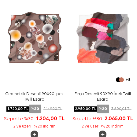
Bakım
Yıkama ve bakım için ürün etiketindeki talimatları
izleyiniz. İpek ve hassas eşarp bakımında nazik temizlik
desteği için
Aker İpek Eşarp Şampuanı
tercih edebilirsiniz.
Sıkça Sorulan Sorular
Bu eşarbın kumaşı nedir?
Ürünün ölçüsü nedir?
Renk geçişi nasıl görünür?
Hangi kombinlerle kullanılabilir?
+8
Geometrik Desenli 90X90 İpek
Fırça Desenli 90X90 İpek Twill
Twill Eşarp
Eşarp
20
20
1.720,00
TL
2.149,90
TL
2.950,00
TL
3.690,01
TL
%
%
Sepette %30
1.204,00
TL
Sepette %30
2.065,00
TL
2 ve üzeri +% 20 indirim
2 ve üzeri +% 20 indirim