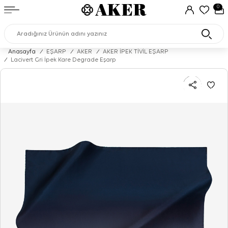
0
Anasayfa
/
EŞARP
/
AKER
/
AKER İPEK TİVİL EŞARP
/
Lacivert Gri İpek Kare Degrade Eşarp