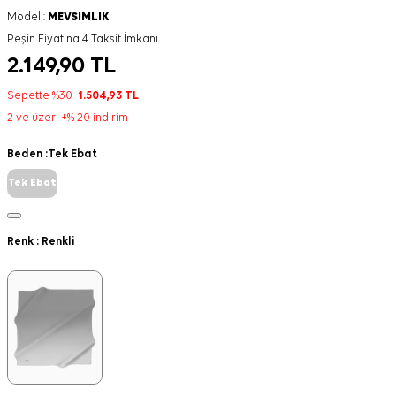
Model :
MEVSIMLIK
Peşin Fiyatına 4 Taksit İmkanı
2.149,90
TL
Sepette %30
1.504,93
TL
2 ve üzeri +% 20 indirim
Beden :
Tek Ebat
Tek Ebat
Renk :
Renkli