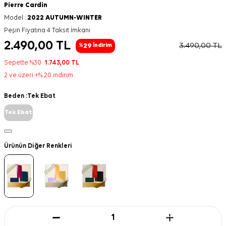
Pierre Cardin
Model :
2022 AUTUMN-WINTER
Peşin Fiyatına 4 Taksit İmkanı
2.490,00
TL
3.490,00
TL
29
%
İndirim
Sepette %30
1.743,00
TL
2 ve üzeri +% 20 indirim
Beden :
Tek Ebat
Tek Ebat
Ürünün Diğer Renkleri