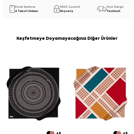
Kredi Kartına
%100 Güvenli
Hızlı Kargo
4 Taksit İmkanı
Alışveriş
Teslimat
Keşfetmeye Doyamayacağınız Diğer Ürünler
+9
+9