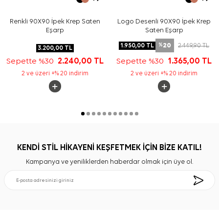
Renkli 90X90 İpek Krep Saten
Logo Desenli 90X90 İpek Krep
Eşarp
Saten Eşarp
20
1.950,00
TL
2.449,90
TL
%
3.200,00
TL
Sepette %30
2.240,00
TL
Sepette %30
1.365,00
TL
2 ve üzeri +% 20 indirim
2 ve üzeri +% 20 indirim
KENDİ STİL HİKAYENİ KEŞFETMEK İÇİN BİZE KATIL!
Kampanya ve yeniliklerden haberdar olmak için üye ol.