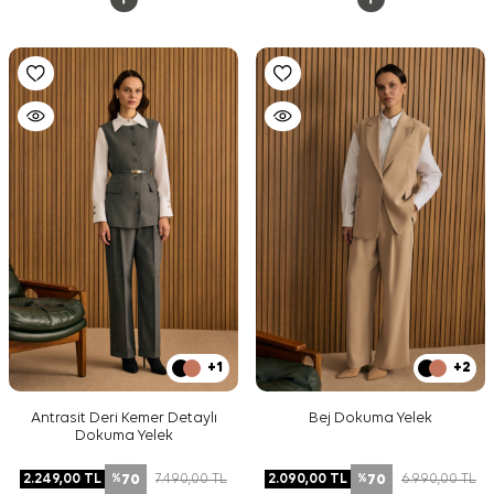
+1
+2
Antrasit Deri Kemer Detaylı
Bej Dokuma Yelek
Dokuma Yelek
70
70
2.249,00
TL
7.490,00
TL
2.090,00
TL
6.990,00
TL
%
%