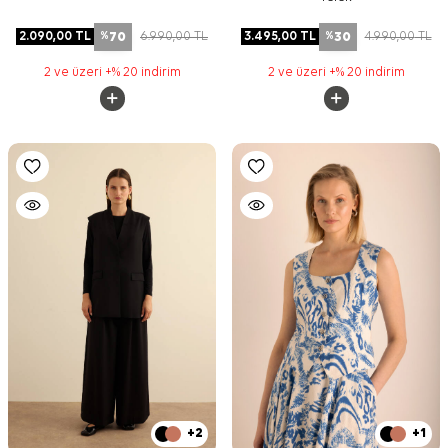
70
30
2.090,00
TL
6.990,00
TL
3.495,00
TL
4.990,00
TL
%
%
2 ve üzeri +% 20 indirim
2 ve üzeri +% 20 indirim
+2
+1