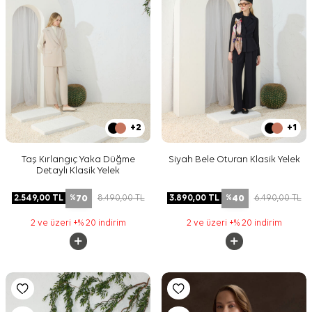
+2
+1
Taş Kırlangıç Yaka Düğme
Siyah Bele Oturan Klasik Yelek
Detaylı Klasik Yelek
70
40
2.549,00
TL
8.490,00
TL
3.890,00
TL
6.490,00
TL
%
%
2 ve üzeri +% 20 indirim
2 ve üzeri +% 20 indirim