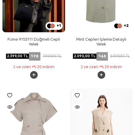
+1
+2
Füme 9153111 Düğmeli Cepli
Mint Cepleri İşleme Detaylı
Yelek
Yelek
70
65
2.399,00
TL
7.999,90
TL
2.090,00
TL
5.999,90
TL
%
%
2 ve üzeri +% 20 indirim
2 ve üzeri +% 20 indirim