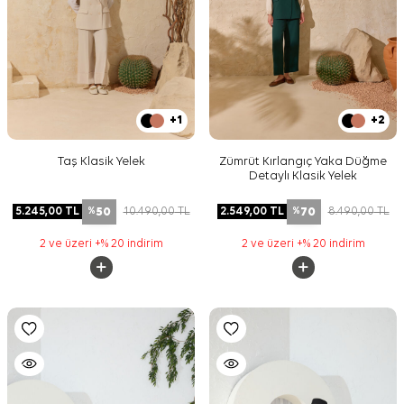
+1
+2
Taş Klasik Yelek
Zümrüt Kırlangıç Yaka Düğme
Detaylı Klasik Yelek
50
70
5.245,00
TL
10.490,00
TL
2.549,00
TL
8.490,00
TL
%
%
2 ve üzeri +% 20 indirim
2 ve üzeri +% 20 indirim