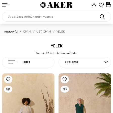
0
Anasayfa
/
GİYİM
/
ÜST GİYİM
/
YELEK
YELEK
Toplam
23
ürün bulunmaktadır.
Filtre
Sıralama