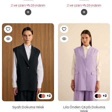
2 ve üzeri +% 20 indirim
2 ve üzeri +% 20 indirim
+2
+2
Siyah Dokuma Yelek
Lila Önden Çıtçıtlı Dokuma
Yelek