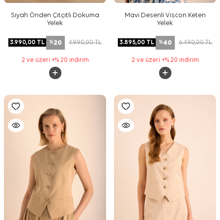
Siyah Önden Çıtçıtlı Dokuma
Mavi Desenli Viscon Keten
Yelek
Yelek
20
40
3.990,00
TL
4.990,00
TL
3.895,00
TL
6.490,00
TL
%
%
2 ve üzeri +% 20 indirim
2 ve üzeri +% 20 indirim