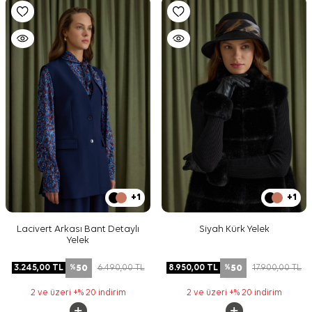
+1
+1
Lacivert Arkası Bant Detaylı
Siyah Kürk Yelek
Yelek
50
50
3.245,00
TL
6.490,00
TL
8.950,00
TL
17.900,00
TL
%
%
2 ve üzeri +% 20 indirim
2 ve üzeri +% 20 indirim