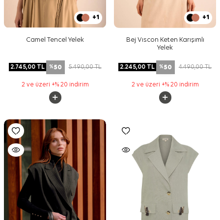
+1
+1
Camel Tencel Yelek
Bej Vıscon Keten Karışımlı
Yelek
50
50
2.745,00
TL
5.490,00
TL
2.245,00
TL
4.490,00
TL
%
%
2 ve üzeri +% 20 indirim
2 ve üzeri +% 20 indirim