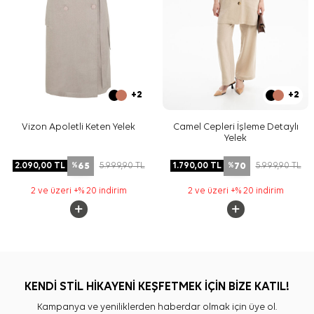
+2
+2
Vizon Apoletli Keten Yelek
Camel Cepleri İşleme Detaylı
Yelek
65
70
2.090,00
TL
5.999,90
TL
1.790,00
TL
5.999,90
TL
%
%
2 ve üzeri +% 20 indirim
2 ve üzeri +% 20 indirim
KENDİ STİL HİKAYENİ KEŞFETMEK İÇİN BİZE KATIL!
Kampanya ve yeniliklerden haberdar olmak için üye ol.