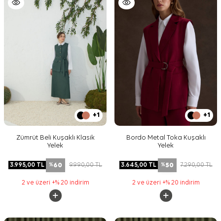
+1
+1
Zümrüt Beli Kuşaklı Klasik
Bordo Metal Toka Kuşaklı
Yelek
Yelek
60
50
3.995,00
TL
9.990,00
TL
3.645,00
TL
7.290,00
TL
%
%
2 ve üzeri +% 20 indirim
2 ve üzeri +% 20 indirim