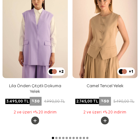
+2
+1
Lila Önden Çıtçıtlı Dokuma
Camel Tencel Yelek
Yelek
30
50
3.495,00
TL
4.990,00
TL
2.745,00
TL
5.490,00
TL
%
%
2 ve üzeri +% 20 indirim
2 ve üzeri +% 20 indirim