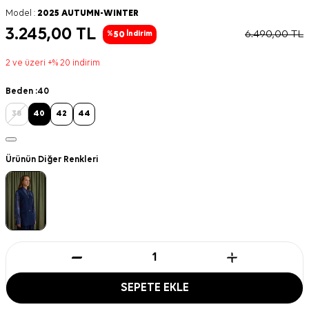
Model :
2025 AUTUMN-WINTER
3.245,00
TL
6.490,00
TL
50
%
İndirim
2 ve üzeri +% 20 indirim
Beden :
40
38
40
42
44
Ürünün Diğer Renkleri
SEPETE EKLE