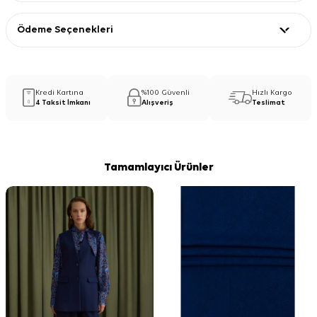
Ödeme Seçenekleri
Kredi Kartına
%100 Güvenli
Hızlı Kargo
4 Taksit İmkanı
Alışveriş
Teslimat
Tamamlayıcı Ürünler