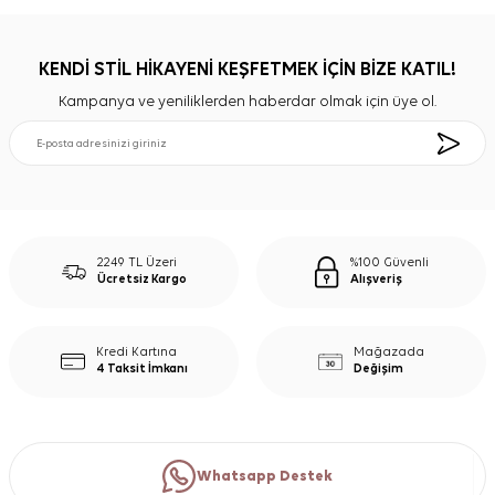
KENDİ STİL HİKAYENİ KEŞFETMEK İÇİN BİZE KATIL!
Kampanya ve yeniliklerden haberdar olmak için üye ol.
2249 TL Üzeri
%100 Güvenli
Ücretsiz Kargo
Alışveriş
Kredi Kartına
Mağazada
4 Taksit İmkanı
Değişim
Whatsapp Destek