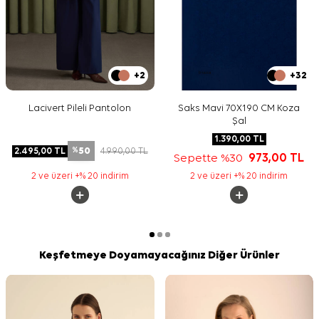
+2
+32
Lacivert Pileli Pantolon
Saks Mavi 70X190 CM Koza
Şal
1.390,00
TL
50
2.495,00
TL
4.990,00
TL
%
Sepette %30
973,00
TL
2 ve üzeri +% 20 indirim
2 ve üzeri +% 20 indirim
Keşfetmeye Doyamayacağınız Diğer Ürünler