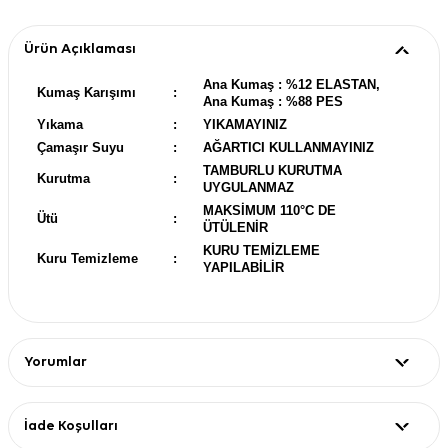
Ürün Açıklaması
Ana Kumaş : %12 ELASTAN,
Kumaş Karışımı
:
Ana Kumaş : %88 PES
Yıkama
:
YIKAMAYINIZ
Çamaşır Suyu
:
AĞARTICI KULLANMAYINIZ
TAMBURLU KURUTMA
Kurutma
:
UYGULANMAZ
MAKSİMUM 110°C DE
Ütü
:
ÜTÜLENİR
KURU TEMİZLEME
Kuru Temizleme
:
YAPILABİLİR
Yorumlar
İade Koşulları