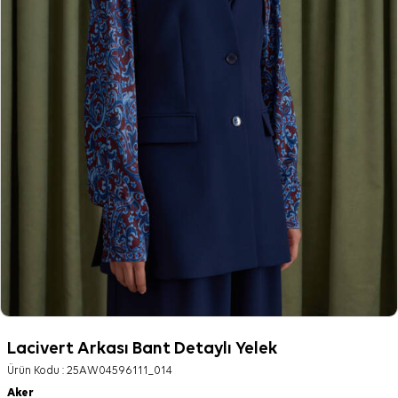
Lacivert Arkası Bant Detaylı Yelek
Ürün Kodu :
25AW04596111_014
Aker