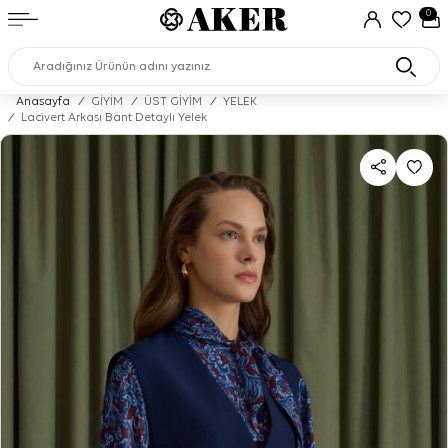
0
Anasayfa
/
GİYİM
/
ÜST GİYİM
/
YELEK
/
Lacivert Arkası Bant Detaylı Yelek