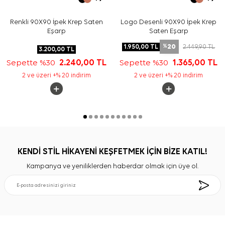
Renkli 90X90 İpek Krep Saten
Logo Desenli 90X90 İpek Krep
Eşarp
Saten Eşarp
20
1.950,00
TL
2.449,90
TL
%
3.200,00
TL
Sepette %30
2.240,00
TL
Sepette %30
1.365,00
TL
2 ve üzeri +% 20 indirim
2 ve üzeri +% 20 indirim
KENDİ STİL HİKAYENİ KEŞFETMEK İÇİN BİZE KATIL!
Kampanya ve yeniliklerden haberdar olmak için üye ol.