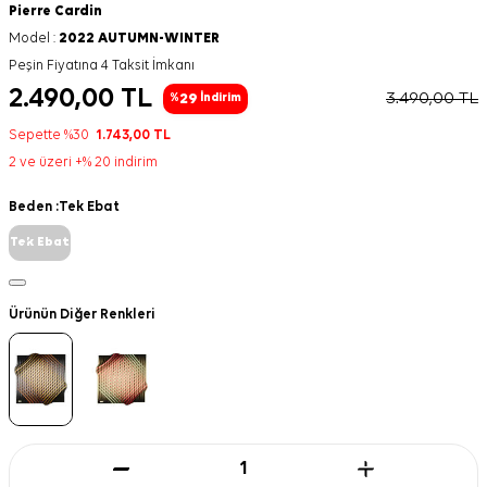
Pierre Cardin
Model :
2022 AUTUMN-WINTER
Peşin Fiyatına 4 Taksit İmkanı
2.490,00
TL
3.490,00
TL
29
%
İndirim
Sepette %30
1.743,00
TL
2 ve üzeri +% 20 indirim
Beden :
Tek Ebat
Tek Ebat
Ürünün Diğer Renkleri