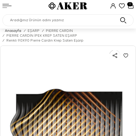
0
Anasayfa
/
EŞARP
/
PIERRE CARDIN
/
PİERRE CARDİN İPEK KREP SATEN EŞARP
/
Renkli 90X90 Pierre Cardin Krep Saten Eşarp