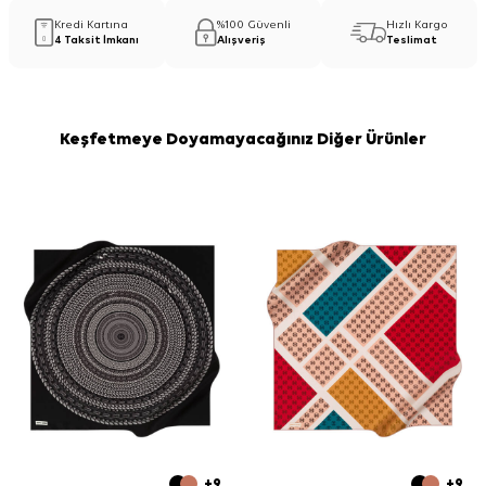
Kredi Kartına
%100 Güvenli
Hızlı Kargo
4 Taksit İmkanı
Alışveriş
Teslimat
Keşfetmeye Doyamayacağınız Diğer Ürünler
+9
+9