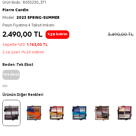
Ürün Kodu :
8055230_371
Pierre Cardin
Model :
2023 SPRING-SUMMER
Peşin Fiyatına 4 Taksit İmkanı
2.490,00
TL
3.490,00
TL
29
%
İndirim
Sepette %30
1.743,00
TL
2 ve üzeri +% 20 indirim
Beden :
Tek Ebat
Tek Ebat
Ürünün Diğer Renkleri