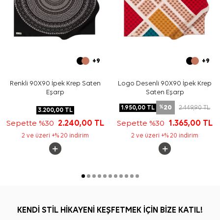
+9
+9
Renkli 90X90 İpek Krep Saten
Logo Desenli 90X90 İpek Krep
Eşarp
Saten Eşarp
20
1.950,00
TL
2.449,90
TL
%
3.200,00
TL
Sepette %30
2.240,00
TL
Sepette %30
1.365,00
TL
2 ve üzeri +% 20 indirim
2 ve üzeri +% 20 indirim
KENDİ STİL HİKAYENİ KEŞFETMEK İÇİN BİZE KATIL!