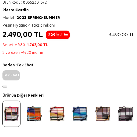
Ürün Kodu :
8055230_372
Pierre Cardin
Model :
2023 SPRING-SUMMER
Peşin Fiyatına 4 Taksit İmkanı
2.490,00
TL
3.490,00
TL
29
%
İndirim
Sepette %30
1.743,00
TL
2 ve üzeri +% 20 indirim
Beden :
Tek Ebat
Tek Ebat
Ürünün Diğer Renkleri