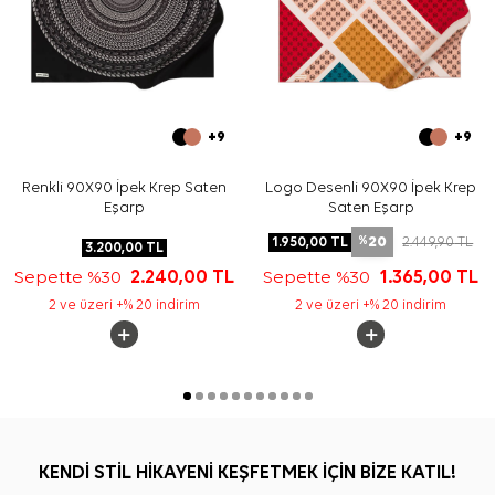
+9
+9
Renkli 90X90 İpek Krep Saten
Logo Desenli 90X90 İpek Krep
Eşarp
Saten Eşarp
20
1.950,00
TL
2.449,90
TL
%
3.200,00
TL
Sepette %30
2.240,00
TL
Sepette %30
1.365,00
TL
2 ve üzeri +% 20 indirim
2 ve üzeri +% 20 indirim
KENDİ STİL HİKAYENİ KEŞFETMEK İÇİN BİZE KATIL!