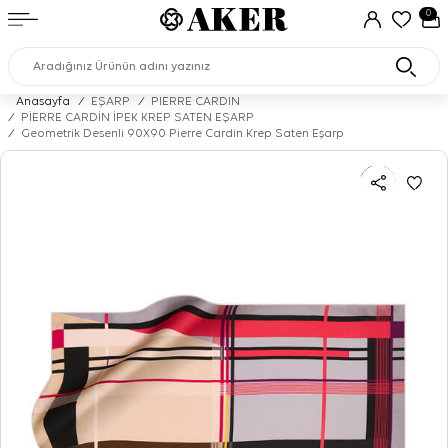
0
Anasayfa
/
EŞARP
/
PIERRE CARDIN
/
PİERRE CARDİN İPEK KREP SATEN EŞARP
/
Geometrik Desenli 90X90 Pierre Cardin Krep Saten Eşarp