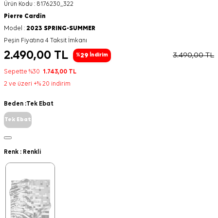
Ürün Kodu :
8176230_322
Pierre Cardin
Model :
2023 SPRING-SUMMER
Peşin Fiyatına 4 Taksit İmkanı
2.490,00
TL
3.490,00
TL
29
%
İndirim
Sepette %30
1.743,00
TL
2 ve üzeri +% 20 indirim
Beden :
Tek Ebat
Tek Ebat
Renk :
Renkli