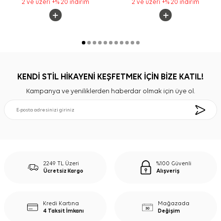
2 ve üzeri +% 20 indirim
2 ve üzeri +% 20 indirim
KENDİ STİL HİKAYENİ KEŞFETMEK İÇİN BİZE KATIL!
Kampanya ve yeniliklerden haberdar olmak için üye ol.
2249 TL Üzeri
%100 Güvenli
Ücretsiz Kargo
Alışveriş
Kredi Kartına
Mağazada
4 Taksit İmkanı
Değişim