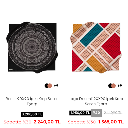
Bakım
Yıkama ve bakım için ürün etiketindeki talimatları
izleyiniz. İpek ve hassas eşarpların nazik bakımı için
Aker
İpek Eşarp Şampuanı
kullanmayı tercih edebilirsiniz.
Sıkça Sorulan Sorular
Bu eşarbın ölçüsü nedir?
Deseninde hangi renkler öne çıkar?
Hangi kombinlerle kullanılabilir?
Bu ürün hangi kalite grubundadır?
+9
+9
Renkli 90X90 İpek Krep Saten
Logo Desenli 90X90 İpek Krep
Eşarp
Saten Eşarp
20
1.950,00
TL
2.449,90
TL
%
3.200,00
TL
Sepette %30
2.240,00
TL
Sepette %30
1.365,00
TL