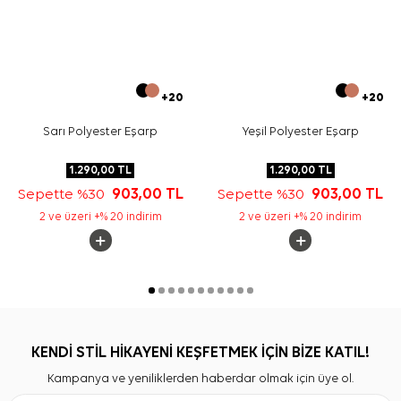
+20
+20
Sarı Polyester Eşarp
Yeşil Polyester Eşarp
1.290,00
TL
1.290,00
TL
Sepette %30
903,00
TL
Sepette %30
903,00
TL
2 ve üzeri +% 20 indirim
2 ve üzeri +% 20 indirim
KENDİ STİL HİKAYENİ KEŞFETMEK İÇİN BİZE KATIL!
Kampanya ve yeniliklerden haberdar olmak için üye ol.