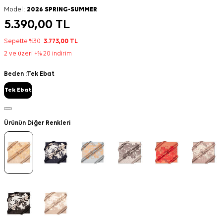
Model :
2026 SPRING-SUMMER
5.390,00
TL
Sepette %30
3.773,00
TL
2 ve üzeri +% 20 indirim
Beden :
Tek Ebat
Tek Ebat
Ürünün Diğer Renkleri