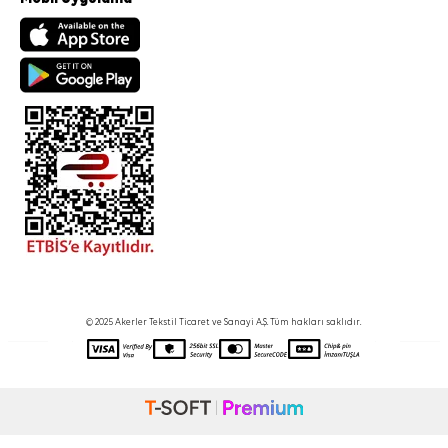
© 2025 Akerler Tekstil Ticaret ve Sanayi A.Ş. Tüm hakları saklıdır.