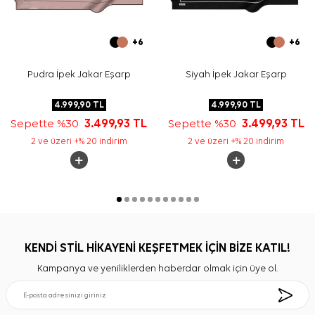
+6
+6
Pudra İpek Jakar Eşarp
Siyah İpek Jakar Eşarp
4.999,90
TL
4.999,90
TL
Sepette %30
3.499,93
TL
Sepette %30
3.499,93
TL
2 ve üzeri +% 20 indirim
2 ve üzeri +% 20 indirim
KENDİ STİL HİKAYENİ KEŞFETMEK İÇİN BİZE KATIL!
Kampanya ve yeniliklerden haberdar olmak için üye ol.