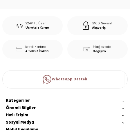
2249 TL Üzeri
%100 Güvenli
Ücretsiz Kargo
Alışveriş
Kredi Kartına
Mağazada
4 Taksit İmkanı
Değişim
Whatsapp Destek
Kategoriler
Önemli Bilgiler
Hızlı Erişim
Sosyal Medya
Mobil Uygulama