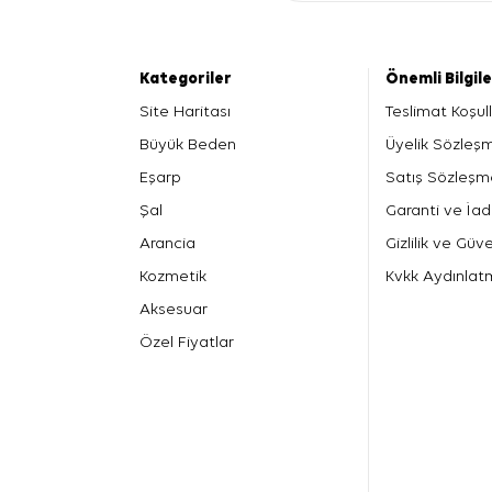
Kategoriler
Önemli Bilgil
Site Haritası
Teslimat Koşull
Büyük Beden
Üyelik Sözleş
Eşarp
Satış Sözleşm
Şal
Garanti ve İad
Arancia
Gizlilik ve Güve
Kozmetik
Kvkk Aydınlat
Aksesuar
Özel Fiyatlar