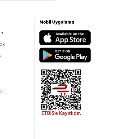
Mobil Uygulama
am
ok
e
t