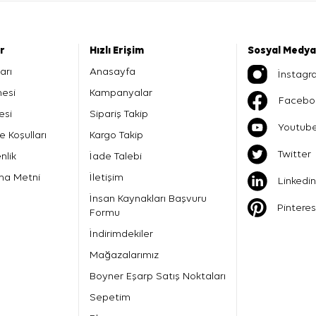
er
Hızlı Erişim
Sosyal Medya
arı
Anasayfa
İnstagr
mesi
Kampanyalar
Facebo
esi
Sipariş Takip
Youtub
e Koşulları
Kargo Takip
Twitter
nlik
İade Talebi
ma Metni
İletişim
Linkedin
İnsan Kaynakları Başvuru
Pinteres
Formu
İndirimdekiler
Mağazalarımız
Boyner Eşarp Satış Noktaları
Sepetim