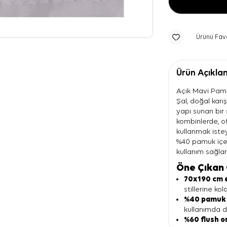
Ürünü Fav
Ürün Açıkla
Açık Mavi Pamu
Şal, doğal karı
yapı sunan bir 
kombinlerde, of
kullanmak iste
%40 pamuk içer
kullanım sağlar
Öne Çıkan 
70x190 cm 
stillerine ko
%40 pamuk 
kullanımda de
%60 flush o