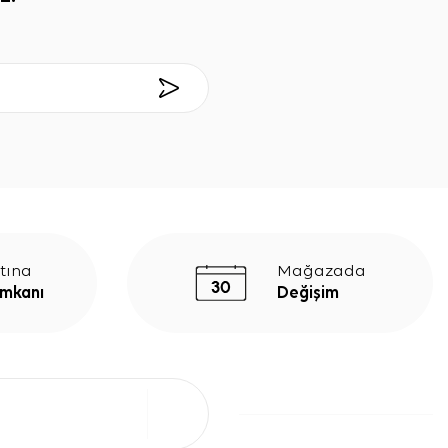
tına
Mağazada
İmkanı
Değişim