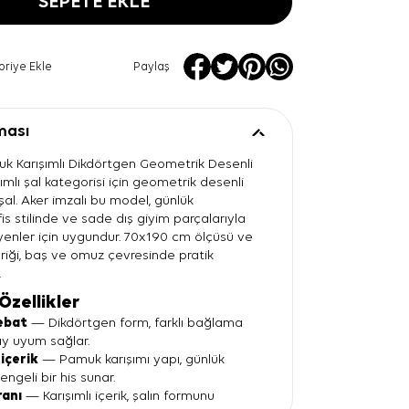
SEPETE EKLE
oriye Ekle
Paylaş
ması
k Karışımlı Dikdörtgen Geometrik Desenli
şımlı şal kategorisi için geometrik desenli
şal. Aker imzalı bu model, günlük
is stilinde ve sade dış giyim parçalarıyla
yenler için uygundur. 70x190 cm ölçüsü ve
iği, baş ve omuz çevresinde pratik
.
Özellikler
ebat
— Dikdörtgen form, farklı bağlama
lay uyum sağlar.
içerik
— Pamuk karışımı yapı, günlük
ngeli bir his sunar.
ranı
— Karışımlı içerik, şalın formunu