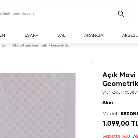
EN
EŞARP
ŞAL
ARANCIA
AKSES
rışımlı Dikdörtgen Geometrik Desenli Şal
Açık Mavi
Geometrik
Ürün Kodu :
105080
Aker
Model :
SEZON
1.099,00
T
Sepette %30
76