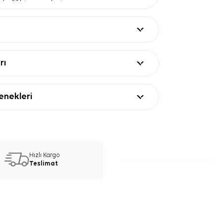
afif bir yapı oluşturur.
desen
— Açık mavi zeminde düzenli
kombinlere hareket katar.
e
— Doğal karışımlı şal arayanlar için net bir
 sunar.
ları
rı
Değer
 flush, %40 pamuk
190 cm
nekleri
on
k mavi
metrik desenli
dörtgen şal
Geometrik Desenli Şal Kullanım
Hızlı Kargo
Teslimat
k Karışımlı Dikdörtgen Geometrik Desenli
tunik, gömlek ve pardösülerle kolayca uyum
nlu yapısı sayesinde bej, gri, beyaz ve
arla dengeli bir görünüm kurabilirsiniz.
rmu, omuzda dökümlü veya klasik bağlama
nıma uygundur.