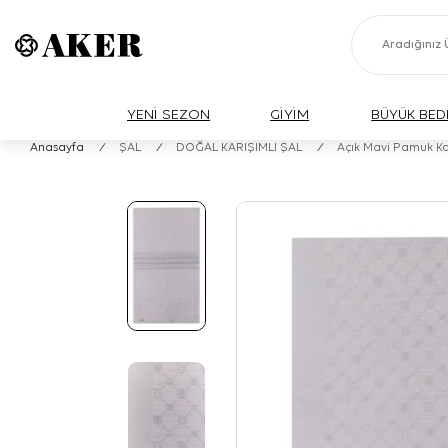
YENİ SEZON
GİYİM
BÜYÜK BED
Anasayfa
/
ŞAL
/
DOĞAL KARIŞIMLI ŞAL
/
Açık Mavi Pamuk Ka