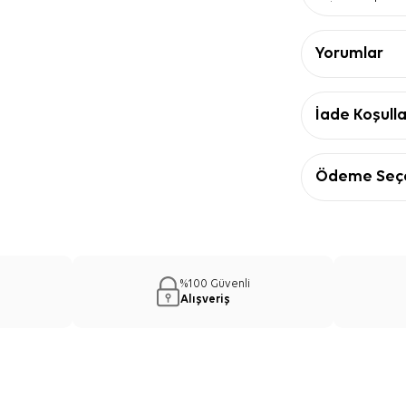
tamamlayan h
Geometrik 
desen, sade 
Yorumlar
Coton kalit
kalite bilgisi
Ürün Detay
İade Koşulla
Özellik
İçerik
%60
Ürün Ebatı
70x
Ödeme Seçe
Kalite
Cot
Renk
Açı
Desen
Geo
Form
Dik
Açık Mavi 
%100 Güvenli
Önerisi
Alışveriş
Açık Mavi Pamu
Şal, düz renk 
sağlar. Açık to
lacivert parçal
Dikdörtgen fo
şeklinde kulla