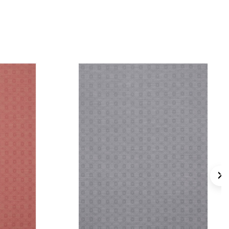
 için ürün etiketindeki talimatları izleyiniz.
s eşarplarda elde hassas bakım
ker İpek Eşarp Şampuanı
kullanmayı tercih
lan Sorular
üsü nedir?
 içeriği nedir?
 görünüyor?
erle kullanılabilir?