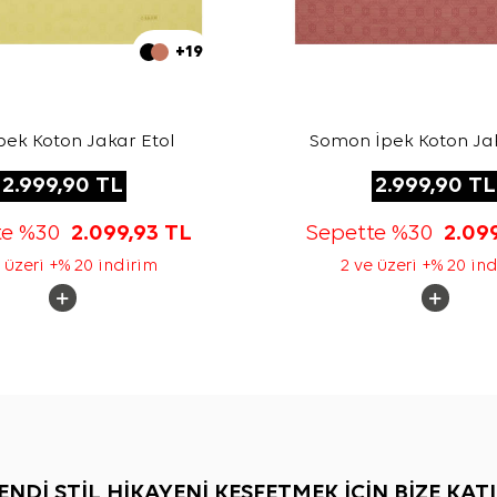
+19
İpek Koton Jakar Etol
Somon İpek Koton Jak
2.999,90
TL
2.999,90
TL
te %30
2.099,93
TL
Sepette %30
2.09
 üzeri +% 20 indirim
2 ve üzeri +% 20 in
ENDİ STİL HİKAYENİ KEŞFETMEK İÇİN BİZE KATI