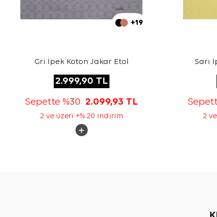
+19
Gri İpek Koton Jakar Etol
Sarı 
2.999,90
TL
Sepette %30
2.099,93
TL
Sepet
2 ve üzeri +% 20 indirim
2 ve
K