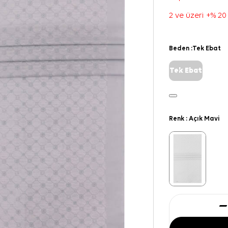
2 ve üzeri +% 20
Beden :
Tek Ebat
Tek Ebat
Renk :
Açık Mavi