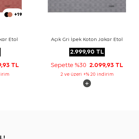
+19
ar Etol
Açık Gri İpek Koton Jakar Etol
2.999,90
TL
9,93
TL
Sepette %30
2.099,93
TL
dirim
2 ve üzeri +% 20 indirim
L!