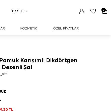
0
TR / TL
UAR
KOZMETİK
ÖZEL FİYATLAR
 Pamuk Karışımlı Dikdörtgen
 Desenli Şal
1_023
SUZ
L
9,30
TL